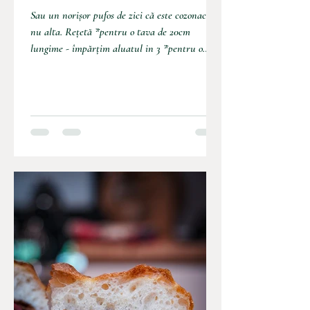
Sau un norișor pufos de zici că este cozonac și
nu alta. Rețetă *pentru o tava de 20cm
lungime - împărțim aluatul in 3 *pentru o
tavă...