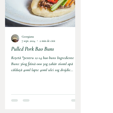
Georgiana
7 sept. 2024
2 min de citit
Pulled Pork Bao Buns
Rețetă *pentru 12-14 bao buns Ingrediente Bao
Buns: 360g făină 000 30g zahăr 160ml apă
călduță 40ml lapte 40ml ulei 10g drojdie
proaspătă...