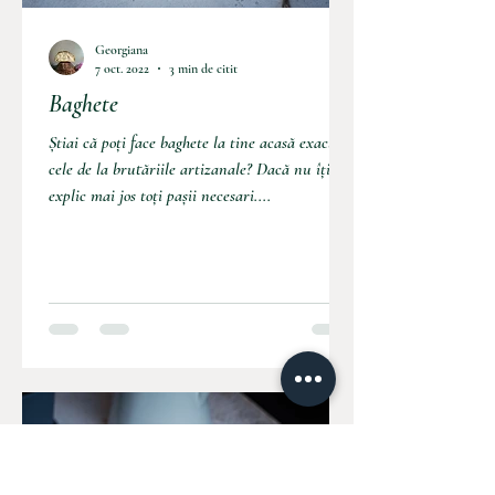
Georgiana
7 oct. 2022
3 min de citit
Baghete
Știai că poți face baghete la tine acasă exact ca
cele de la brutăriile artizanale? Dacă nu îți
explic mai jos toți pașii necesari....