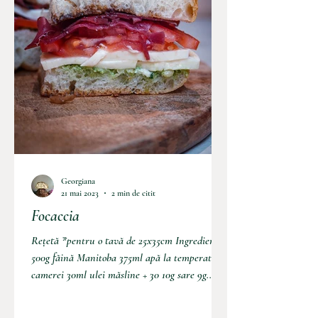
Georgiana
21 mai 2023
2 min de citit
Focaccia
Rețetă *pentru o tavă de 25x35cm Ingrediente:
500g făină Manitoba 375ml apă la temperatura
camerei 30ml ulei măsline + 30 10g sare 9g...