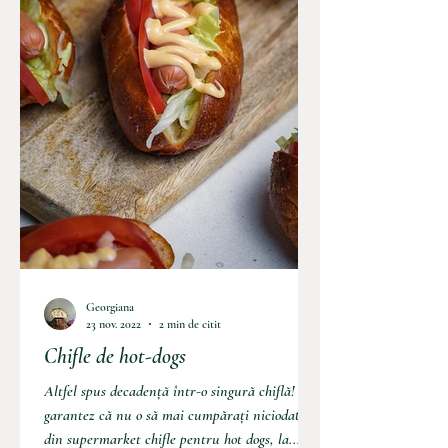
Georgiana
23 nov. 2022
2 min de citit
Chifle de hot-dogs
Altfel spus decadență într-o singură chiflă! Vă
garantez că nu o să mai cumpărați niciodată
din supermarket chifle pentru hot dogs, la...