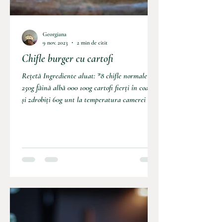
Georgiana
9 nov. 2023
2 min de citit
Chifle burger cu cartofi
Rețetă Ingrediente aluat: *8 chifle normale
250g făină albă 000 100g cartofi fierți în coajă
și zdrobiți 60g unt la temperatura camerei -...