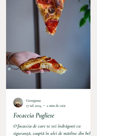
Georgiana
17 iul. 2024
2 min de citit
Focaccia Pugliese
O focaccia de care te vei îndrăgosti cu
siguranță, coaptă în ulei de măsline din belșug,