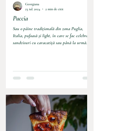
Georgiana
23 iul. 2024
2 min de citit
Puccia
Sau o pâine tradițională din zona Puglia,
Italia, pufoasă și light, în care se fac celebrele
sandvisuri cu caracatiță sau până la urmă
cu...