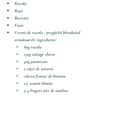
Rucola
Roșii
Burrata
Fistic
Cremă de rucola - pregătită blenduind 
următoarele ingrediente:
80g rucola
150g cottage cheese
40g parmezan
2 căței de usturoi
câteva frunze de busuioc
1/2 zeamă lămâie
3-4 linguri ulei de măsline