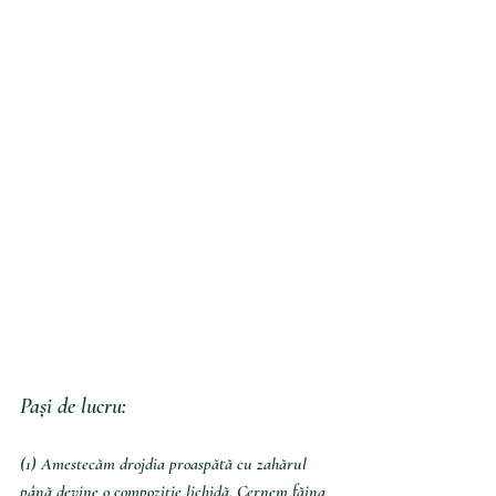
Pași de lucru:
(1) Amestecăm drojdia proaspătă cu zahărul 
până devine o compoziție lichidă. Cernem făina 