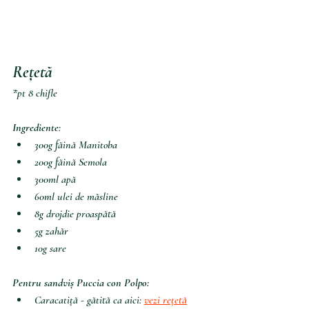
Rețetă
*pt 8 chifle
Ingrediente
:
300g făină Manitoba
200g făină Semola
300ml apă
60ml ulei de măsline
8g drojdie proaspătă
5g zahăr
10g sare
Pentru sandviș Puccia con Polpo:
Caracatiță - gătită ca aici: 
vezi rețetă