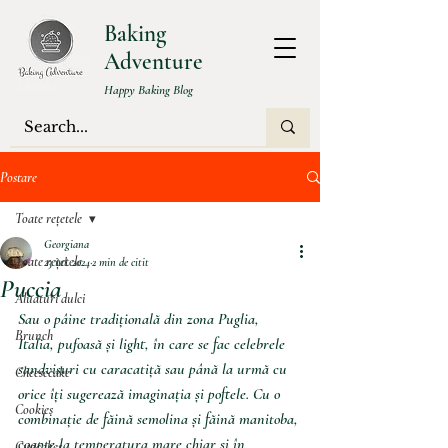
Baking
Adventure
Happy Baking Blog
Postare
Toate rețetele
Georgiana
Toate rețetele
23 iul. 2024
2 min de citit
Puccia
Aluaturi dulci
Sau o pâine tradițională din zona Puglia, 
Brunch
Italia, pufoasă și light, în care se fac celebrele 
sandvisuri cu caracatiță sau până la urmă cu 
Cheesecake
orice îți sugerează imaginația și poftele. Cu o 
Cookies
combinație de făină semolina și făină manitoba, 
coapte la temperatura mare chiar și în 
Cupcakes