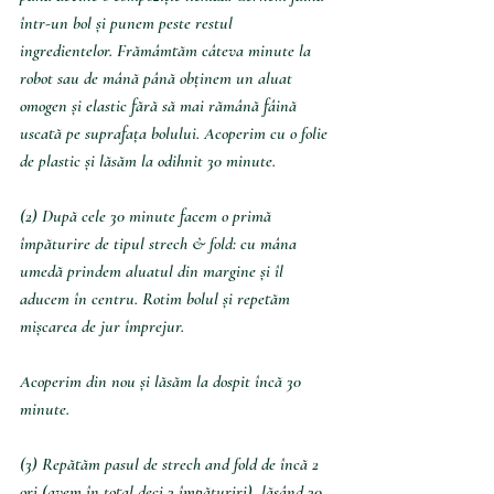
într-un bol și punem peste restul 
ingredientelor. Frămâmtăm câteva minute la 
robot sau de mână până obținem un aluat 
omogen și elastic fără să mai rămână fâină 
uscată pe suprafața bolului. Acoperim cu o folie 
de plastic și lăsăm la odihnit 30 minute.
(2) După cele 30 minute facem o primă 
împăturire de tipul strech & fold: cu mâna 
umedă prindem aluatul din margine și îl 
aducem în centru. Rotim bolul și repetăm 
mișcarea de jur împrejur.
Acoperim din nou și lăsăm la dospit încă 30 
minute.
(3) Repătăm pasul de strech and fold de încă 2 
ori (avem în total deci 3 împăturiri), lăsând 30 