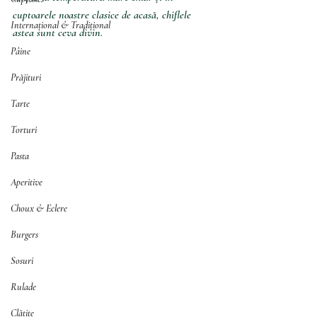
cuptoarele noastre clasice de acasă, chiflele 
Internațional & Tradițional
astea sunt ceva divin.
Pâine
Prăjituri
Tarte
Torturi
Pasta
Aperitive
Choux & Eclere
Burgers
Sosuri
Rulade
Clătite