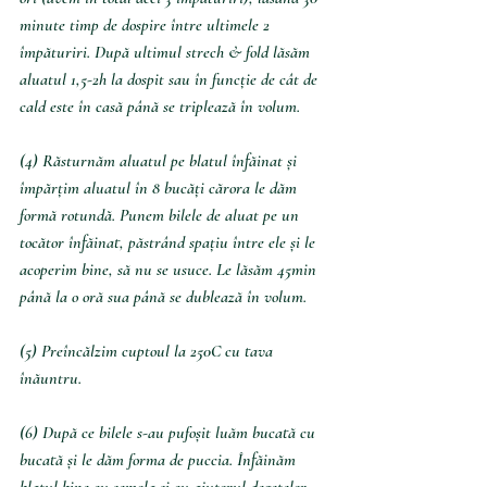
minute timp de dospire între ultimele 2 
împăturiri. După ultimul strech & fold lăsăm 
aluatul 1,5-2h la dospit sau în funcție de cât de 
cald este în casă până se triplează în volum.
(4) Răsturnăm aluatul pe blatul înfăinat și 
împărțim aluatul în 8 bucăți cărora le dăm 
formă rotundă. Punem bilele de aluat pe un 
tocător înfăinat, păstrând spațiu între ele și le 
acoperim bine, să nu se usuce. Le lăsăm 45min 
până la o oră sua până se dublează în volum.
(5) Preîncălzim cuptoul la 250C cu tava 
înăuntru. 
(6) După ce bilele s-au pufoșit luăm bucată cu 
bucată și le dăm forma de puccia. Înfăinăm 
blatul bine cu semola și 
cu ajutorul degetelor 