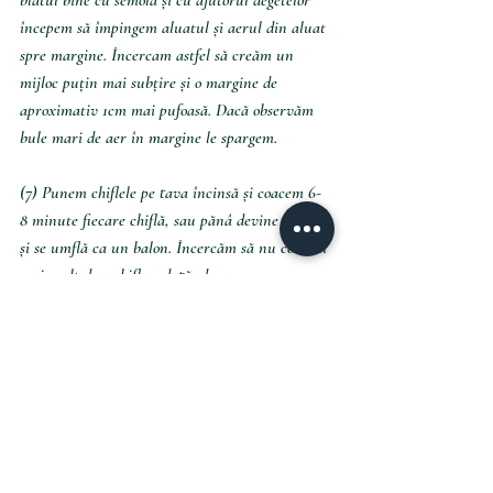
începem să împingem aluatul și aerul din aluat 
spre margine. Încercam astfel să creăm un 
mijloc puțin mai subțire și o margine de 
aproximativ 1cm mai pufoasă. Dacă observăm 
bule mari de aer în margine le spargem. 
(7) Punem chiflele pe tava încinsă și coacem 6-
8 minute fiecare chiflă, sau pănâ devine aurie 
și se umflă ca un balon. Încercăm să nu coacem 
mai mult de 2 chifle o dată, deoarece vom 
observa dacă le-am dat forma potrivită și 
putem ajusta la următoarele. De exemplu dacă 
apăsăm prea mult pe centru este posibil să nu 
se ridice frumos și să nu iasă perfect rotunde.
Lăsăm chiflele la răcit și apoi le servim după 
preferințe, dar neapărat să încercați varianta 