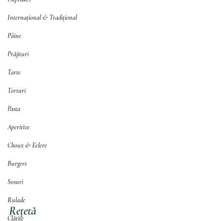
Internațional & Tradițional
Pâine
Prăjituri
Tarte
Torturi
Pasta
Aperitive
Choux & Eclere
Burgers
Sosuri
Rulade
Rețetă
Clătite