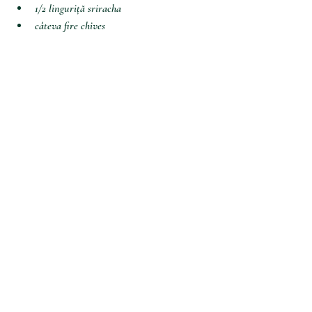
1/2 linguriță sriracha
câteva fire chives