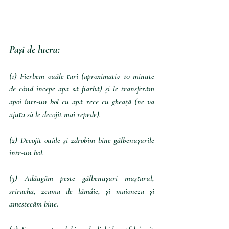
Pași de lucru:
(1) Fierbem ouăle tari (aproximativ 10 minute 
de când începe apa să fiarbă) și le transferăm 
apoi într-un bol cu apă rece cu gheață (ne va 
ajuta să le decojit mai repede).
(2) Decojit ouăle și zdrobim bine gălbenușurile 
într-un bol.
(3) Adăugăm peste gălbenușuri muștarul, 
sriracha, zeama de lămâie, și maioneza și 
amestecăm bine.