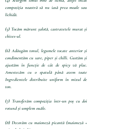
(4) Scurgem tonul bine de lichid, astfel încât 
compoziția noastră să nu iasă prea moale sau 
lichidă.
(5) Tocăm mărunt șalotă, castravetele murat și 
chives-ul.
(6) Adăugăm tonul, legumele tocate anterior și 
condimentăm cu sare, piper și chilli. Gustăm și 
ajustăm în funcție de cât de spicy vă plac. 
Amestecăm cu o spatulă până avem toate 
Ingredientele distribuite uniform în mixul de 
ton.
(7) Transferăm compoziția într-un poș cu doi 
rotund și umplem ouăle.
(8) Decorăm cu maioneză picantă (maioneză + 