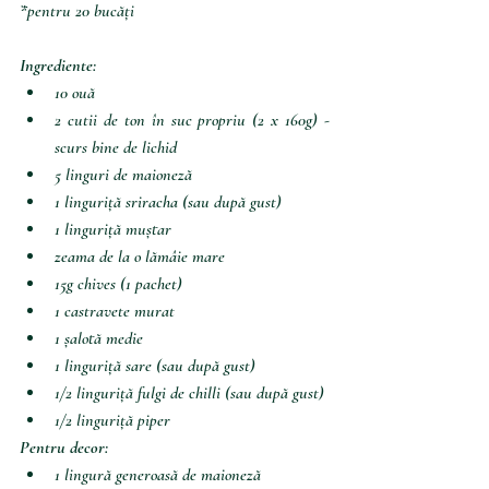
*pentru 20 bucăți
Ingrediente:
10 ouă
2 cutii de ton în suc propriu (2 x 160g) - 
scurs bine de lichid
5 linguri de maioneză
1 linguriță sriracha (sau după gust)
1 linguriță muștar
zeama de la o lămâie mare
15g chives (1 pachet)
1 castravete murat
1 șalotă medie
1 linguriță sare (sau după gust)
1/2 linguriță fulgi de chilli (sau după gust)
1/2 linguriță piper
Pentru decor:
1 lingură generoasă de maioneză