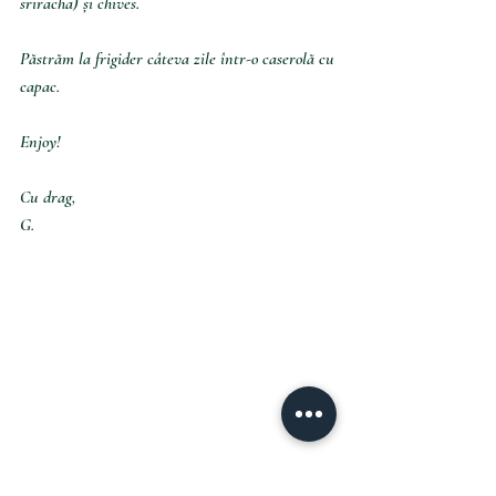
sriracha) și chives.
Păstrăm la frigider câteva zile într-o caserolă cu 
capac.
Enjoy!
Cu drag,
G.