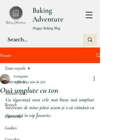
Baking
Adventure
Happy Baking Blog
Postare
Toate rețetele
Georgiana
Toate rețetele
21 feb. 2023
1 min de citit
Ouă umplute cu ton
Aluaturi dulci
Cu siguranță sunt cele mai bune ouă umplute 
Brunch
încercate de mine până acum și o să rămână cu 
siguranță în top favorite.
Cheesecake
Cookies
Cupcakes