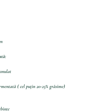
cm
ată:
ranulat
rmentată ( cel puțin 20-25% grăsime)
rbinte