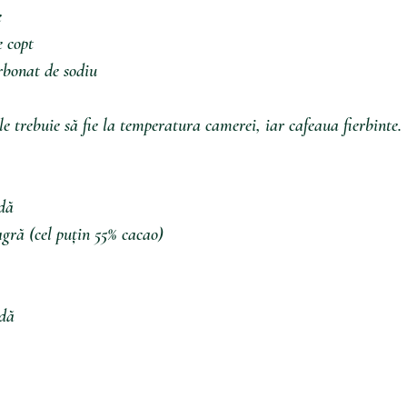
e
e copt
rbonat de sodiu 
ele trebuie să fie la temperatura camerei, iar cafeaua fierbinte.
idă
agră (cel puțin 55% cacao) 
idă