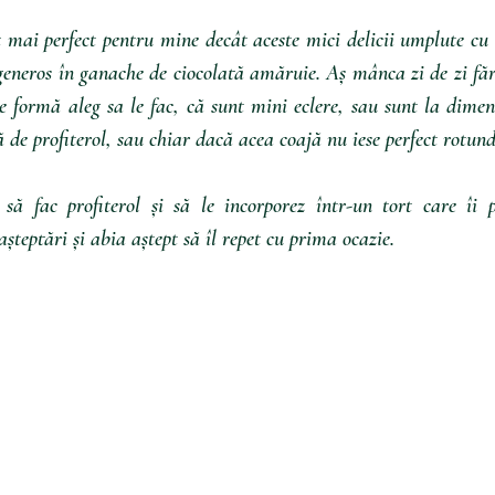
t mai perfect pentru mine decât aceste mici delicii umplute cu
 generos în ganache de ciocolată amăruie. Aș mânca zi de zi fără
ce formă aleg sa le fac, că sunt mini eclere, sau sunt la dime
ă de profiterol, sau chiar dacă acea coajă nu iese perfect rotund
ă fac profiterol și să le incorporez într-un tort care îi p
așteptări și abia aștept să îl repet cu prima ocazie.