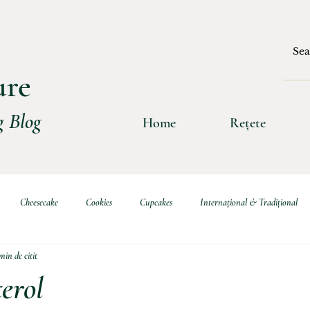
ure
 Blog
Home
Rețete
Cheesecake
Cookies
Cupcakes
Internațional & Tradițional
min de citit
ritive
Choux & Eclere
Burgers
Sosuri
Rulade
Clătit
terol