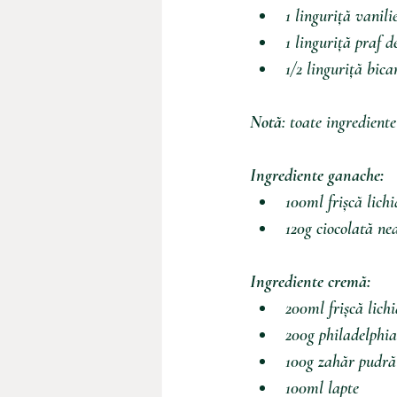
1 linguriță vanili
1 linguriță praf d
1/2 linguriță bica
Notă
: toate ingredient
Ingrediente ganache:
100ml frișcă lich
120g ciocolată ne
Ingrediente cremă:
200ml frișcă lich
200g philadelphia
100g zahăr pudră
100ml lapte 