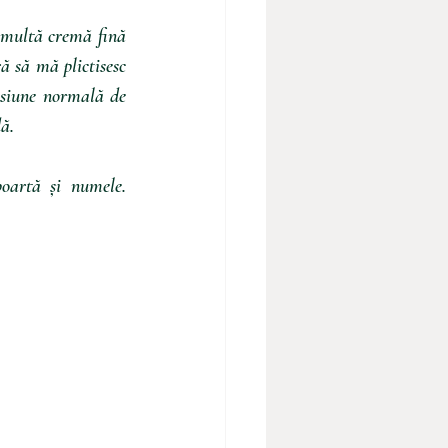
 multă cremă fină 
 să mă plictisesc 
nsiune normală de 
ă. 
oartă și numele. 