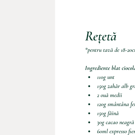
Rețetă 
*pentru tavă de 18-20
Ingrediente blat ciocol
110g unt
150g zahăr alb g
2 ouă medii
120g smântâna fe
150g făină
30g cacao neagră
60ml expresso fie