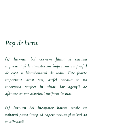
Pași de lucru:
(1) 
Într-un bol cernem făina și cacaua 
împreună și le amestecăm împreună cu praful 
de copt și bicarbonatul de sodiu. Este foarte 
important acest pas, astfel cacaua se va 
incorpora perfect în aluat, iar agenții de 
afânare se vor distribui uniform în blat.
(2) 
Într-un bol încăpător batem ouăle cu 
zahărul până încep să capete volum și mixul să 
se albească. 