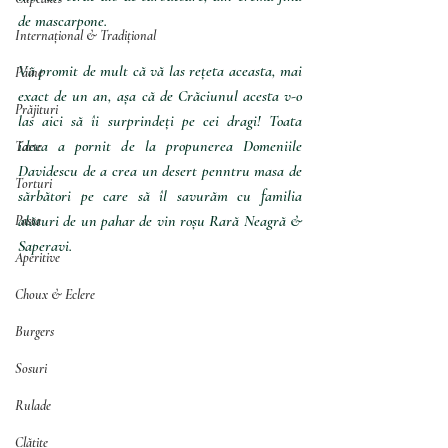
de mascarpone.
Internațional & Tradițional
Vă promit de mult că vă las rețeta aceasta, mai 
Pâine
exact de un an, așa că de Crăciunul acesta v-o 
Prăjituri
las aici să îi surprindeți pe cei dragi! Toata 
ideea a pornit de la propunerea Domeniile 
Tarte
Davidescu de a crea un desert penntru masa de 
Torturi
sărbători pe care să îl savurăm cu familia 
alături de un pahar de vin roșu Rară Neagră & 
Pasta
Saperavi.
Aperitive
Choux & Eclere
Burgers
Sosuri
Rulade
Clătite