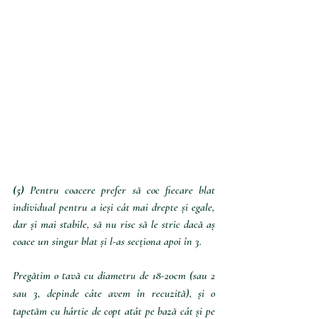
(5) 
Pentru coacere prefer să coc fiecare blat 
individual pentru a ieși cât mai drepte și egale, 
dar și mai stabile, să nu risc să le stric dacă aș 
coace un singur blat și l-as secționa apoi în 3.
Pregătim o tavă cu diametru de 18-20cm (sau 2 
sau 3, depinde câte avem în recuzită), și o 
tapetăm cu hârtie de copt atât pe bază cât și pe 