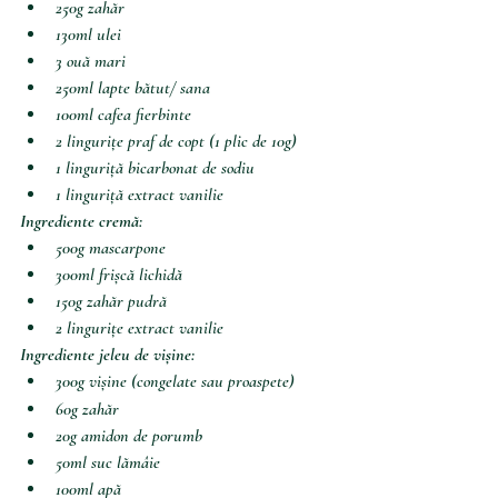
250g zahăr
130ml ulei 
3 ouă mari
250ml lapte bătut/ sana
100ml cafea fierbinte
2 lingurițe praf de copt (1 plic de 10g)
1 linguriță bicarbonat de sodiu
1 linguriță extract vanilie
Ingrediente cremă:
500g mascarpone
300ml frișcă lichidă
150g zahăr pudră
2 lingurițe extract vanilie
Ingrediente jeleu de vișine:
300g vișine (congelate sau proaspete)
60g zahăr 
20g amidon de porumb
50ml suc lămâie
100ml apă