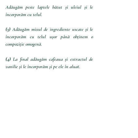
Adăugăm peste laptele bătut și uleiul și le 
încorporăm cu telul.
(3) 
Adăugăm mixul de ingrediente uscate și le 
încorporăm cu telul ușor până obținem o 
compoziție omogenă.
(4) 
La final adăugăm cafeaua și extractul de 
vanilie și le încorporăm și pe ele în aluat.