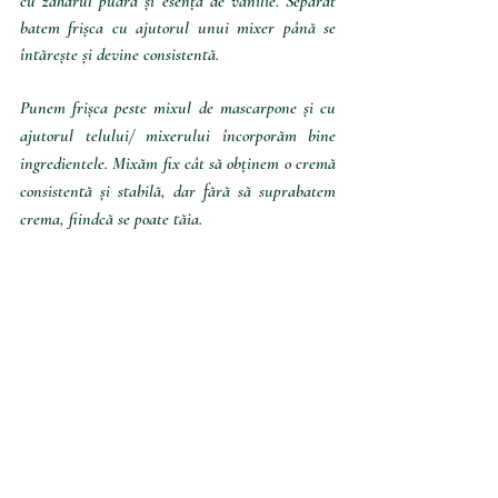
cu zahărul pudră și esența de vanilie. Separat 
batem frișca cu ajutorul unui mixer până se 
întărește și devine consistentă.
Punem frișca peste mixul de mascarpone și cu 
ajutorul telului/ mixerului încorporăm bine 
ingredientele. Mixăm fix cât să obținem o cremă 
consistentă și stabilă, dar fără să suprabatem 
crema, fiindcă se poate tăia.