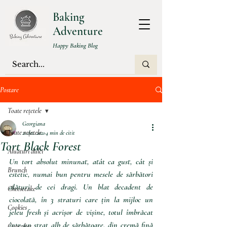
Baking
Adventure
Happy Baking Blog
Postare
Toate rețetele
Georgiana
Toate rețetele
21 dec. 2021
4 min de citit
Tort Black Forest
Aluaturi dulci
Un tort absolut minunat, atât ca gust, cât și 
Brunch
estetic, numai bun pentru mesele de sărbători 
alături de cei dragi. Un blat decadent de 
Cheesecake
ciocolată, în 3 straturi care țin la mijloc un 
Cookies
jeleu fresh și acrișor de vișine, totul îmbrăcat 
într-un strat alb de sărbătoare, din cremă fină 
Cupcakes