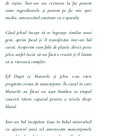
de vișine. Într-un vas rezistent la foc punem 
toate ingredientele și punem pe fic mic spre 
mediu, amestecând constant cu o spatulă.
Când jeleul începe să se îngroașe similar unui 
gem, oprim focul și îl transferăm într-un bol 
curat. Acoperim cum folie de plastic direct peste 
jeleu astfel încât să nu facă o crustă și îl lăsăm 
să se răcească complet. 
(7) 
După ce blaturile și jeleu s-au răcit 
pregătim crema de mascarpone. În cazul în care 
blaturile au făcut un ușor bombeu in timpul 
coacerii tăiem capacul pentru a nivela drept 
blatul.
Într-un bol încăpător (sau în bolul mixerului) 
cu ajutorul unui tel amestecăm mascarponele 