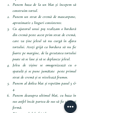
Punem baza de la un blat și începem să 
construim tortul. 
Punem un strat de cremă de mascarpone, 
aproximativ 2 linguri consistente.
Cu ajutorul unui poș realizam o bordură 
din cremă peste acest prim strat de cremă, 
care va ține jeleul să nu curgă în afara 
tortului. Aveți grijă ca bordura să nu fie 
foarte pe margine, de la greutatea tortului 
poate să se lase și să se deplaseze jeleul.
Jeleu de vișine se omogenizează cu o 
spatulă și se pune jumătate  peste primul 
strat de cremă și se nivelează frumos.
Punem al doilea blat și repetăm pasul 3 & 
4.
Punem deasupra ultimul blat, cu baza în 
sus astfel încât partea de sus să fie cât mai 
fermă.