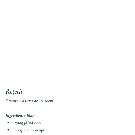
Rețetă
* pentru o tavă de 18-20cm
Ingrediente blat:
300g făină 000
100g cacao neagră