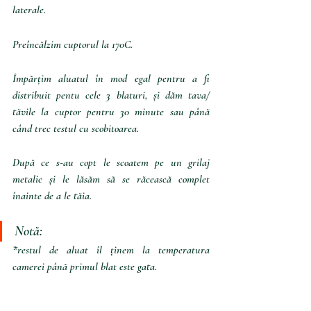
laterale. 
Preîncălzim cuptorul la 170C.
Împărțim aluatul în mod egal pentru a fi 
distribuit pentu cele 3 blaturi, și dăm tava/ 
tăvile la cuptor pentru 30 minute sau până 
când trec testul cu scobitoarea.
După ce s-au copt le scoatem pe un grilaj 
metalic și le lăsăm să se răcească complet 
înainte de a le tăia.
Notă:
*restul de aluat îl ținem la temperatura 
camerei până primul blat este gata.