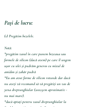
Pași de lucru: 
(1) Pregătim bezelele. 
Notă:
*pregătim vasul în care punem bezeaua sau 
formele de silicon (dacă avem) pe care îl ungem 
ușor cu ulei și pudrăm generos cu mixul de 
amidon și zahăr pudră 
*Eu am avut forme de silicon rotunde dar dacă 
nu aveți vă recomand să vă pregătiți un vas de 
yena dreptunghiular (20x25cm aproximativ - 
nu mai mare). 
*dacă optați pentru vasul dreptunghiular la 