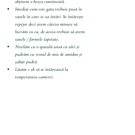
obținem o bezea consistentă.
Imediat cum este gata trebuie pusă în 
vasele în care se va întări. Se întărește 
repejor deci avem câteva minute să 
lucrăm cu ea, de aceea trebuie să avem 
vasele / formele tapetate. 
Nivelăm cu o spatulă unsă cu ulei și 
pudrăm cu restul de mix de amidon și 
zahăr pudră. 
Lăsăm 1-2h să se întărească la 
temperatura camerei. 