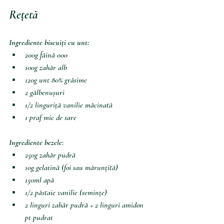
Rețetă
Ingrediente biscuiți cu unt: 
200g făină 000
100g zahăr alb
120g unt 80% grăsime
2 gălbenușuri
1/2 linguriță vanilie măcinată
1 praf mic de sare
Ingrediente bezele:
250g zahăr pudră
10g gelatină (foi sau mărunțită)
150ml apă 
1/2 păstaie vanilie (semințe) 
2 linguri zahăr pudră + 2 linguri amidon 
pt pudrat 