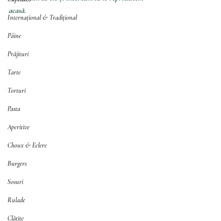
acasă. 
Internațional & Tradițional
Pâine
Prăjituri
Tarte
Torturi
Pasta
Aperitive
Choux & Eclere
Burgers
Sosuri
Rulade
Clătite