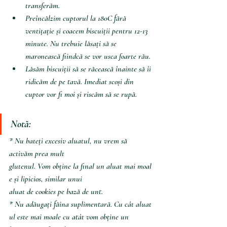
transferăm.
Preîncălzim cuptorul la 180C fără 
ventițație și coacem biscuiții pentru 12-13 
minute. Nu trebuie lăsați să se 
maronească fiindcă se vor usca foarte rău.
Lăsăm biscuiții să se răcească înainte să îi 
ridicăm de pe tavă. Imediat scoși din 
cuptor vor fi moi și riscăm să se rupă.
Notă:
* Nu bateți excesiv aluatul, nu vrem să 
activăm prea mult 
glutenul. Vom obține la final un aluat mai moal
e și lipicios, similar unui 
aluat de cookies pe bază de unt.
* Nu adăugați făina suplimentară. Cu cât aluat
ul este mai moale cu atât vom obține un 