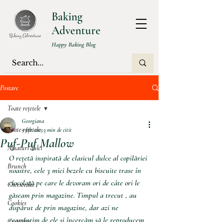
Baking
Adventure
Happy Baking Blog
Postare
Toate rețetele
Georgiana
Toate rețetele
9 feb. 2025
3 min de citit
Puf-Puf Mallow
Aluaturi dulci
O rețetă inspirată de clasicul dulce al copilăriei 
Brunch
noastre, cele 3 mici bezele cu biscuite trase în 
ciocolată pe care le devoram ori de câte ori le 
Cheesecake
găseam prin magazine. Timpul a trecut , au 
Cookies
dispărut de prin magazine, dar azi ne 
reamintim de ele și încercăm să le reproducem 
Cupcakes