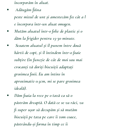
încorporăm în aluat.
 Adăugăm făina 
peste mixul de unt și amestecăm fix cât a l
e încorpora într-un aluat omogen.
Mutăm aluatul într-o folie de plastic și o 
dăm la frigider pentru 15-30 minute.
 Scoatem aluatul și îl punem între două 
hârtii de copt, și îl întindem într-o foaie 
subțire (în funcție de cât de moi sau mai 
crocanți vă doriți biscuiții adaptați 
grosimea fosii. Eu am întins în 
aproximativ 0.5cm, mi se pare grosimea 
ideală).
Dăm foaia la rece pe o tavă ca să o 
păstrăm dreaptă. O dată ce se va răci, va 
fi super ușor să decupăm și să mutăm 
biscuiții pe tava pe care îi vom coace, 
păstrându-și forma în timp ce îi 