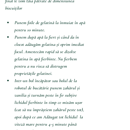
final le vom tăia pătrate de dimensiunea 
biscuiților 
Punem foile de gelatină la înmuiat în apă 
pentru 10 minute. 
Punem după apă la fiert și când da în 
clocot adăugăm gelatina și oprim imediat 
focul. Amestecăm rapid să se dizolve 
gelatina în apă fierbinte. Nu fierbem 
pentru a nu risca să distrugem 
proprietățile gelatinei. 
Intr-un bol încăpător sau bolul de la 
robotul de bucătărie punem zahărul și 
vanilia și turnăm peste în fir subțire 
lichidul fierbinte în timp ce mixăm ușor 
(cat să nu împrăștiem zahărul peste tot), 
apoi după ce am Adăugat tot lichidul  la 
viteză mare pentru 4-5 minute până 