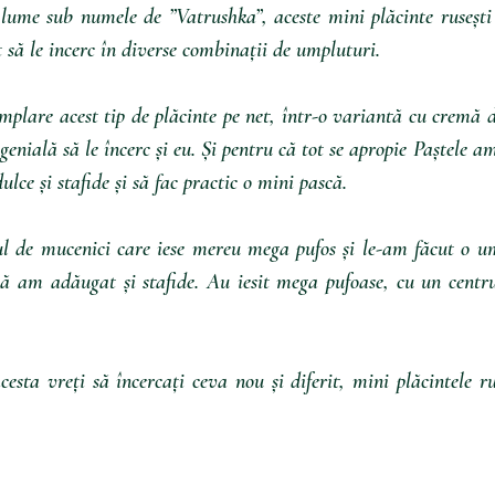
lume sub numele de ”Vatrushka”, aceste mini plăcinte rusești
t să le incerc în diverse combinații de umpluturi. 
plare acest tip de plăcinte pe net, într-o variantă cu cremă de
genială să le încerc și eu. Și pentru că tot se apropie Paștele am
ulce și stafide și să fac practic o mini pască.
l de mucenici care iese mereu mega pufos și le-am făcut o um
că am adăugat și stafide. Au iesit mega pufoase, cu un centru
esta vreți să încercați ceva nou și diferit, mini plăcintele rus