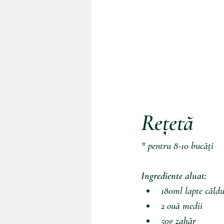
Rețetă
* pentru 8-10 bucăți 
Ingrediente aluat: 
180ml lapte căldu
2 ouă medii
50g zahăr