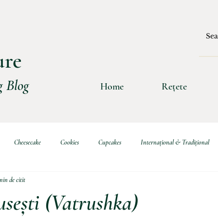
ure
 Blog
Home
Rețete
Cheesecake
Cookies
Cupcakes
Internațional & Tradițional
min de citit
ritive
Choux & Eclere
Burgers
Sosuri
Rulade
Clătit
usești (Vatrushka)