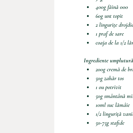
400g făină 000
60g unt topit
2 lingurițe drojdi
1 praf de sare
coaja de la 1/2 lă
Ingrediente umplutură
200g cremă de br
50g zahăr tos
1 ou potrivit
50g smântână mi
10ml suc lămâie
1/2 linguriță vani
50-75g stafide