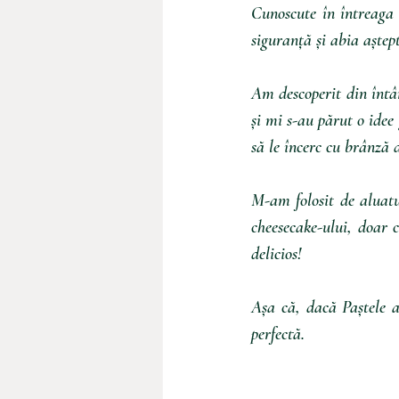
Cunoscute în întreaga 
siguranță și abia aștep
Am descoperit din întâm
și mi s-au părut o idee 
să le încerc cu brânză d
M-am folosit de aluatu
cheesecake-ului, doar 
delicios!
Așa că, dacă Paștele ac
perfectă.