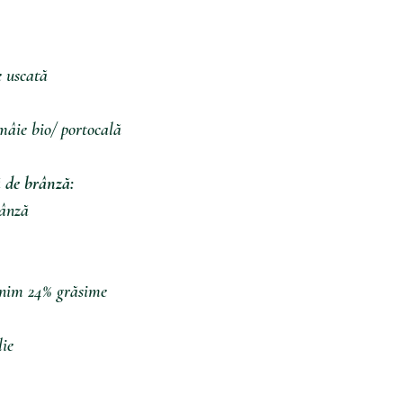
e uscată
mâie bio/ portocală 
 de brânză:
ânză 
nim 24% grăsime
lie