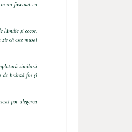
 m-au fascinat cu 
 lămâie și cocos, 
 zis că este musai 
plutură similară 
 de brânză fin și 
ești pot alegerea 