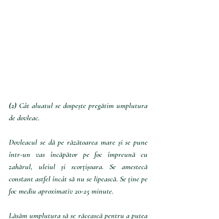
(2)
 Cât aluatul se dospește pregătim umplutura 
de dovleac. 
Dovleacul se dă pe răzătoarea mare și se pune 
într-un vas încăpător pe foc împreună cu 
zahărul, uleiul și scorțișoara. Se amestecă 
constant astfel încât să nu se lipească. Se ține pe 
foc mediu aproximativ 20-25 minute.
Lăsăm umplutura să se răcească pentru a putea 