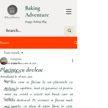
Baking
Adventure
Happy Baking Blog
Postare
Toate rețetele
Georgiana
Toate rețetele
17 nov. 2021
2 min de citit
Placinte cu dovleac
Aluaturi dulci
Actualizată în:
18 nov. 2021
Brunch
Nu știu cum se făceau la voi plăcintele cu 
dovleac în copilărie, însă vă garantez că pentru 
Cheesecake
mine nu există o rețetă mai bună care să 
Cookies
includă dovleacul. Pe vremuri se făceau mult 
mai simplu, cu aluat de păine făcut în casă, 
Cupcakes