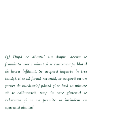
(3) După ce aluatul s-a dospit, acesta se 
frământă ușor 1 minut și se răstoarnă pe blatul 
de lucru înfăinat. Se acoperă împarte în trei 
bucăți, li se dă formă rotundă, se acoperă cu un 
șervet de bucătarie/ pânză și se lasă 10 minute 
să se odihnească, timp în care glutenul se 
relaxează și ne va permite să întindem cu 
ușurință aluatul