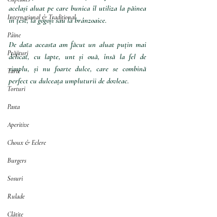
același aluat pe care bunica îl utiliza la păinea 
Internațional & Tradițional
în țest, la gogoși sau la brânzoaice. 
Pâine
De data aceasta am făcut un aluat puțin mai 
Prăjituri
delicat, cu lapte, unt și ouă, însă la fel de 
simplu, și nu foarte dulce, care se combină 
Tarte
perfect cu dulceața umpluturii de dovleac.
Torturi
Pasta
Aperitive
Choux & Eclere
Burgers
Sosuri
Rulade
Clătite