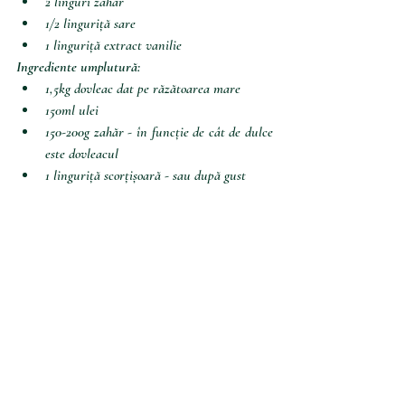
2 linguri zahăr
1/2 linguriță sare
1 linguriță extract vanilie
Ingrediente umplutură:
1,5kg dovleac dat pe răzătoarea mare
150ml ulei
150-200g zahăr - în funcție de cât de dulce 
este dovleacul
1 linguriță scorțișoară - sau după gust