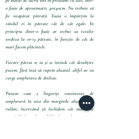
pe blatul de lucru uns în prealabil cu ulei, într-
o foaie de aproximativ 40x40cm. Nu trebuie să 
fie neapărat pătrată. Foaia o împărțim la 
rândul ei în pătrate cât de cât egale. În 
principiu dintr-o foaie ar trebui sa rezulte 
undeva la 10-15 pătrate, în funcție de cât de 
mari facem plăcintele.
Fiecare pătrat se ia și se întinde cât desubțire 
putem, fără însă să rupem aluatul, altfel ne va 
curge umplutura de dovleac.
Punem cam 2 lingurițe consistente de 
umplutură la una din marginile aluatului și 
rulăm, încercând să închidem cât mai bine 
marginile laterale, astfel încât umplutura să nu 
curgă în timpul coacerii.