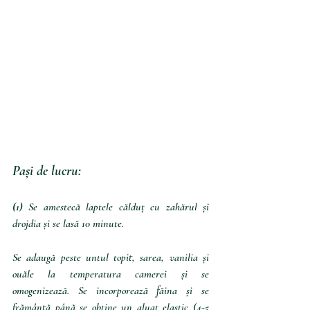
Pași de lucru:
(1) 
Se amestecă laptele călduț cu zahărul și 
drojdia și se lasă 10 minute.   
Se adaugă peste untul topit, sarea, vanilia și 
ouăle la temperatura camerei și se 
omogenizează. Se incorporează făina și se 
frământă până se obține un aluat elastic (4-5 