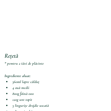
Rețetă
* pemtru 2 tăvi de plăcinte
Ingrediente aluat: 
360ml lapte călduț
4 ouă medii
800g făină 000
120g unt topit
3 lingurițe drojdie uscată