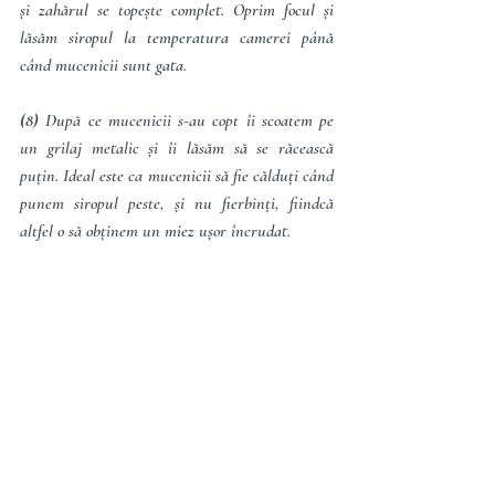
și zahărul se topește complet. Oprim focul și 
lăsăm siropul la temperatura camerei până 
când mucenicii sunt gata.
(8)
 După ce mucenicii s-au copt îi scoatem pe 
un grilaj metalic și îi lăsăm să se răcească 
puțin. Ideal este ca mucenicii să fie călduți când 
punem siropul peste, și nu fierbinți, fiindcă 
altfel o să obținem un miez ușor încrudat.