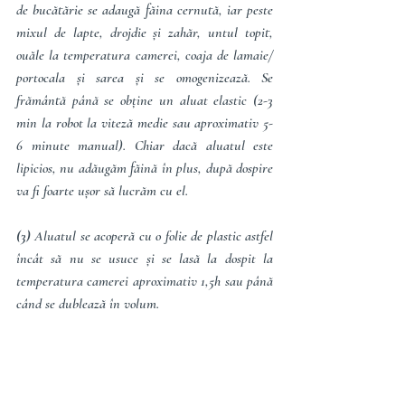
de bucătărie se adaugă făina cernută, iar peste 
mixul de lapte, drojdie și zahăr, untul topit, 
ouăle la temperatura camerei, coaja de lamaie/ 
portocala și sarea și se omogenizează. Se 
frământă până se obține un aluat elastic (2-3 
min la robot la viteză medie sau aproximativ 5-
6 minute manual). Chiar dacă aluatul este 
lipicios, nu adăugăm făină în plus, după dospire 
va fi foarte ușor să lucrăm cu el.
(3) 
Aluatul se acoperă cu o folie de plastic astfel 
încât să nu se usuce și se lasă la dospit la 
temperatura camerei aproximativ 1,5h sau până 
când se dublează în volum.