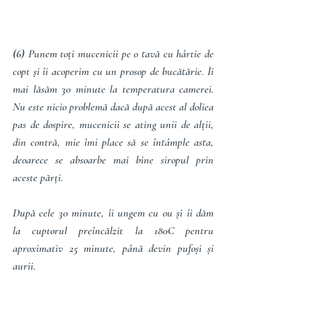
(6) 
Punem toți mucenicii pe o tavă cu hârtie de 
copt și îi acoperim cu un prosop de bucătărie. Îi 
mai lăsăm 30 minute la temperatura camerei. 
Nu este nicio problemă dacă după acest al doliea 
pas de dospire, mucenicii se ating unii de alții, 
din contră, mie îmi place să se întâmple asta, 
deoarece se absoarbe mai bine siropul prin 
aceste părți.
După cele 30 minute, îi ungem cu ou și îi dăm 
la cuptorul preîncălzit la 180C pentru 
aproximativ 25 minute, până devin pufoși și 
aurii.