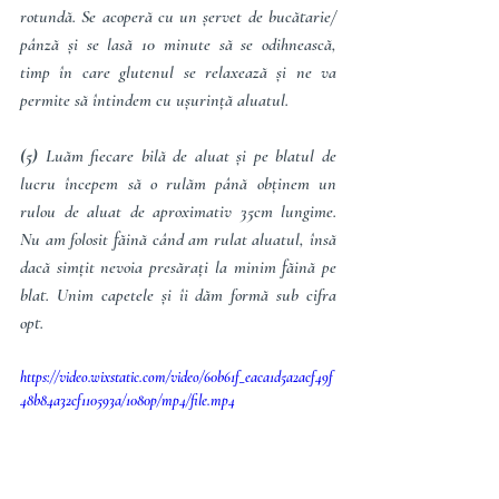
rotundă. Se acoperă cu un șervet de bucătarie/ 
pânză și se lasă 10 minute să se odihnească, 
timp în care glutenul se relaxează și ne va 
permite să întindem cu ușurință aluatul.
(5)
 Luăm fiecare bilă de aluat și pe blatul de 
lucru începem să o rulăm până obținem un 
rulou de aluat de aproximativ 35cm lungime. 
Nu am folosit făină când am rulat aluatul, însă 
dacă simțit nevoia presărați la minim făină pe 
blat. Unim capetele și îi dăm formă sub cifra 
opt.
https://video.wixstatic.com/video/60b61f_eaca1d5a2acf49f
48b84a32cf110593a/1080p/mp4/file.mp4