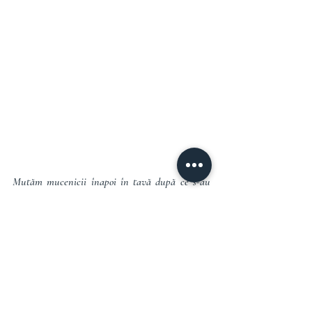
Mutăm mucenicii înapoi în tavă după ce s-au 
răcit, și turnăm siropul peste ei. Ungem 
mucenicii cu miere și presărăm nucă măcinată 
deasupra și îi lăsăm să se răcească complet și să 
absoarbă lichidul. 
Chiar dacă lichidul nu se absoarbe complet, îmi 
place în momentul în care îi servesc să pun în 