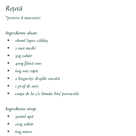
Rețetă 
*pentru 8 mucenici
Ingrediente aluat: 
180ml lapte călduț 
2 ouă medii
50g zahăr
400g făină 000
60g unt topit
2 lingurițe drojdie uscată
1 praf de sare
coaja de la 1/2 lămâie bio/ portocală 
Ingrediente sirop:
300ml apă
120g zahăr
60g miere