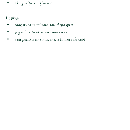
1 linguriță scorțișoară
Topping
: 
100g nucă măcinată sau după gust
50g miere pentru uns mucenicii
1 ou pentru uns mucenicii înainte de copt