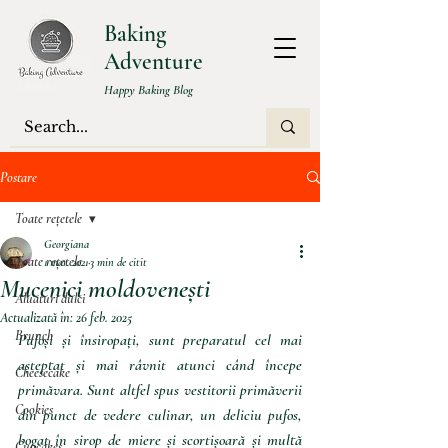
Baking
Adventure
Happy Baking Blog
Postare
Toate rețetele
Georgiana
Toate rețetele
1 mar. 2021
3 min de citit
Mucenici moldovenești
Aluaturi dulci
Actualizată în:
26 feb. 2025
Brunch
Pufoși și însiropați, sunt preparatul cel mai 
așteptat și mai râvnit atunci când începe 
Cheesecake
primăvara. Sunt altfel spus vestitorii primăverii 
Cookies
din punct de vedere culinar, un deliciu pufos, 
bogat în sirop de miere și scortișoară și multă 
Cupcakes