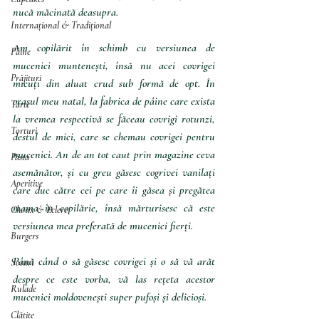
nucă măcinată deasupra.
Internațional & Tradițional
Am copilărit în schimb cu versiunea de 
Pâine
mucenici muntenești, însă nu acei covrigei 
Prăjituri
micuți din aluat crud sub formă de opt. În 
orașul meu natal, la fabrica de pâine care exista 
Tarte
la vremea respectivă se făceau covrigi rotunzi, 
Torturi
destul de mici, care se chemau covrigei pentru 
mucenici. An de an tot caut prin magazine ceva 
Pasta
asemănător, și cu greu găsesc cogrivei vanilați 
Aperitive
care duc către cei pe care îi găsea și pregătea 
mama în copilărie, însă mărturisesc că este 
Choux & Eclere
versiunea mea preferată de mucenici fierți.
Burgers
Până când o să găsesc covrigei și o să vă arăt 
Sosuri
despre ce este vorba, vă las rețeta acestor 
Rulade
mucenici moldovenești super pufoși și delicioși.
Clătite