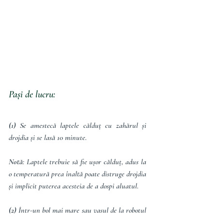
Pași de lucru:
(1)
 Se amestecă laptele călduț cu zahărul și 
drojdia și se lasă 10 minute.
Notă
: Laptele trebuie să fie ușor călduț, adus la 
o temperatură prea înaltă poate distruge drojdia 
și implicit puterea acesteia de a dospi aluatul.
(2) 
Într-un bol mai mare sau vasul de la robotul 