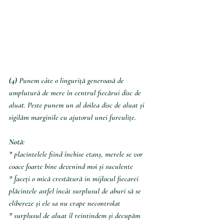
(4) 
Punem câte o linguriță generoasă de 
umplutură de mere în centrul fiecărui disc de 
aluat. Peste punem un al doilea disc de aluat și 
sigilăm marginile cu ajutorul unei furculițe.
Notă
:
* placintelele fiind închise etanș, merele se vor 
coace foarte bine devenind moi și suculente
* faceți o mică crestătură in mijlocul fiecarei 
plăcintele astfel încât surplusul de aburi să se 
elibereze și ele sa nu crape necontrolat
* surplusul de aluat îl reintindem și decupăm 