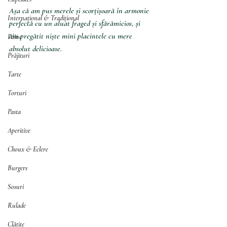
Așa că am pus merele și scorțișoară în armonie 
Internațional & Tradițional
perfectă cu un aluat fraged și sfărămicios, și 
am pregătit niște mini placintele cu mere 
Pâine
absolut delicioase.
Prăjituri
Tarte
Torturi
Pasta
Aperitive
Choux & Eclere
Burgers
Sosuri
Rulade
Clătite