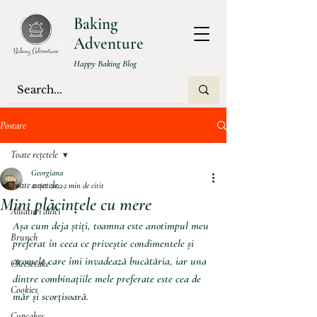
Baking
Adventure
Happy Baking Blog
Postare
Toate rețetele
Georgiana
Toate rețetele
12 oct. 2022
2 min de citit
Mini plăcințele cu mere
Aluaturi dulci
Așa cum deja știți, toamna este anotimpul meu 
Brunch
preferat în ceea ce priveștie condimentele și 
aromele care îmi invadează bucătăria, iar una 
Cheesecake
dintre combinațiile mele preferate este cea de 
Cookies
măr și scorțisoară. 
Cupcakes