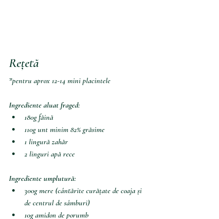
Rețetă
*pentru aprox 12-14 mini placintele 
Ingrediente aluat fraged:
180g făină
110g unt minim 82% grăsime
1 lingură zahăr
2 linguri apă rece
Ingrediente umplutură:
300g mere (cântărite curățate de coaja și 
de centrul de sâmburi)
10g amidon de porumb