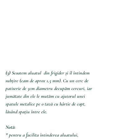
(3) 
Scoatem aluatul  din frigider și îl întindem 
subțire (cam de aprox 1,5 mm). Cu un cerc de 
patiserie de 5cm diametru decupăm cercuri, iar 
jumătate din ele le mutăm cu ajutorul unei 
spatule metalice pe o tavă cu hârtie de copt, 
lăsând spațiu între ele.
Notă
: 
* pentru a facilita întinderea aluatului, 