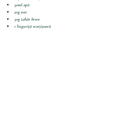
50ml apă
20g unt
50g zahăr brun
1 linguriță scorțișoară