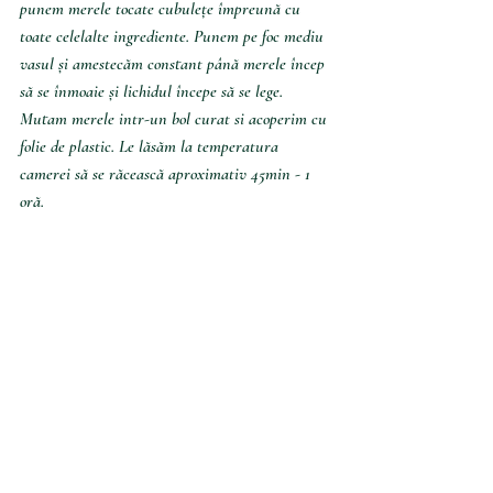
punem merele tocate cubulețe împreună cu 
toate celelalte ingrediente. Punem pe foc mediu 
vasul și amestecăm constant până merele încep 
să se înmoaie și lichidul începe să se lege. 
Mutam merele intr-un bol curat si acoperim cu 
folie de plastic. Le lăsăm la temperatura 
camerei să se răcească aproximativ 45min - 1 
oră.