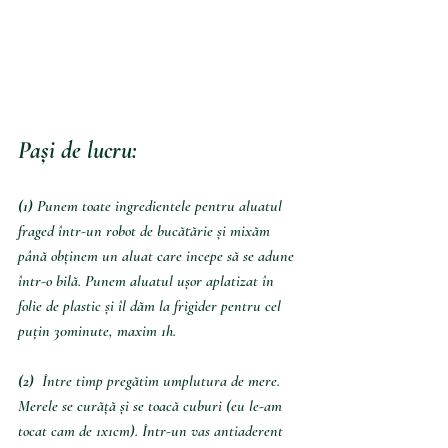
Pași de lucru:
(1) 
Punem toate ingredientele pentru aluatul 
fraged într-un robot de bucătărie și mixăm 
până obținem un aluat care incepe să se adune 
într-o bilă. Punem aluatul ușor aplatizat în 
folie de plastic și îl dăm la frigider pentru cel 
puțin 30minute, maxim 1h. 
(2)  
Între timp pregătim umplutura de mere. 
Merele se curăță și se toacă cuburi (eu le-am 
tocat cam de 1x1cm). 
Într-un vas antiaderent 