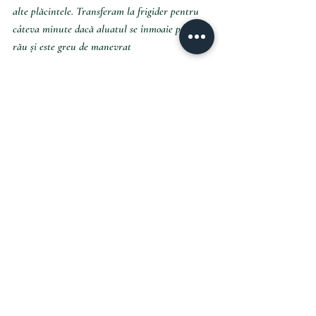
alte plăcintele. Transferam la frigider pentru 
câteva minute dacă aluatul se înmoaie prea 
rău și este greu de manevrat
(5) 
Ungem plăcintelele cu ou și presărăm zahar 
brun.
(6) 
Dăm tava la cuptorul preîncălzit la 180C 
pentru 40 minute, până când acestea se 
rumenesc frumos.
Happy baking!
Cu drag,
G.