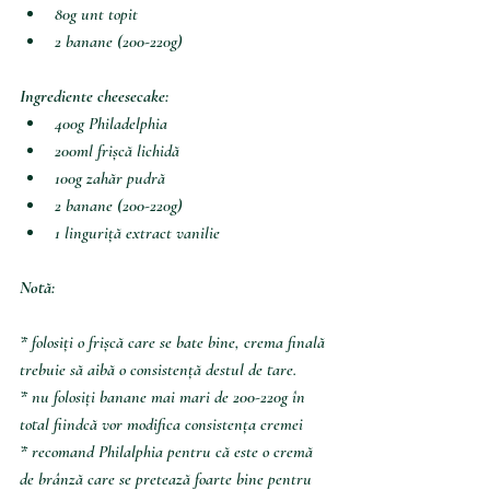
80g unt topit
2 banane (200-220g)
Ingrediente cheesecake:
400g Philadelphia 
200ml frișcă lichidă
100g zahăr pudră
2 banane (200-220g)
1 linguriță extract vanilie 
Notă:
*
folosiți o frișcă care se bate bine, crema finală 
trebuie să aibă o consistență destul de tare.
* nu folosiți banane mai mari de 200-220g în 
total fiindcă vor modifica consistența cremei
* recomand Philalphia pentru că este o cremă 
de brânză care se pretează foarte bine pentru 