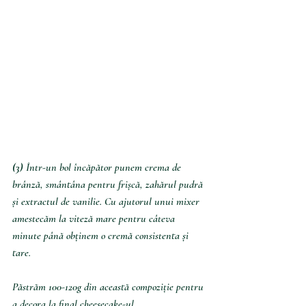
(3) 
Într-un bol încăpător punem crema de 
brânză, smântâna pentru frișcă, zahărul pudră 
și extractul de vanilie. Cu ajutorul unui mixer 
amestecăm la viteză mare pentru câteva 
minute până obținem o cremă consistenta și 
tare.
Păstrăm 100-120g din această compoziție pentru 
a decora la final cheesecake-ul.