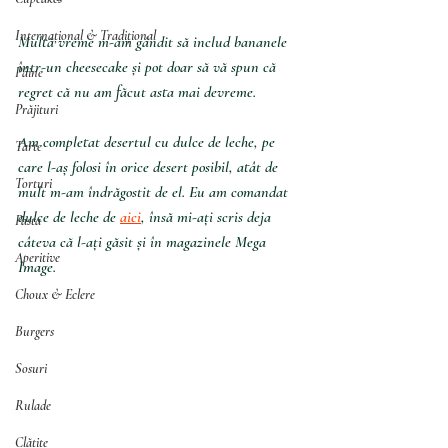
Internațional & Tradițional
Multă vreme m-am gândit să includ bananele 
într-un cheesecake și pot doar să vă spun că 
Pâine
regret că nu am făcut asta mai devreme. 
Prăjituri
Am completat desertul cu dulce de leche, pe 
Tarte
care l-aș folosi în orice desert posibil, atât de 
Torturi
mult m-am îndrăgostit de el. Eu am comandat 
dulce de leche de 
aici
, însă mi-ați scris deja 
Pasta
câteva că l-ați găsit și în magazinele Mega 
Aperitive
Image.
Choux & Eclere
Burgers
Sosuri
Rulade
Clătite