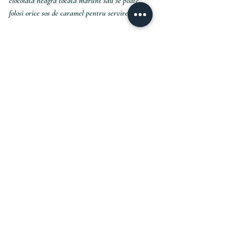
ciocolată neagră tocată mărunt sau se poate 
folosi orice sos de caramel pentru servire.
Se dă cheesecake-ul 4 ore la frigider sau peste 
noapte pentru a se întări suficient de bine.
Happy baking!
Cu drag, 
G.