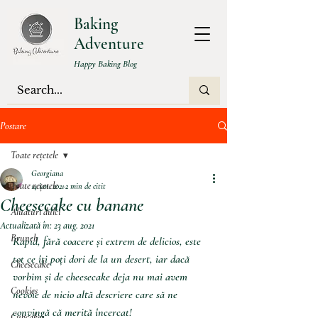
Baking
Adventure
Happy Baking Blog
Postare
Toate rețetele
Georgiana
Toate rețetele
14 ian. 2021
2 min de citit
Cheesecake cu banane
Aluaturi dulci
Actualizată în:
23 aug. 2021
Brunch
Rapid, fără coacere și extrem de delicios, este 
tot ce îți poți dori de la un desert, iar dacă 
Cheesecake
vorbim și de cheesecake deja nu mai avem 
Cookies
nevoie de nicio altă descriere care să ne 
convingă că merită încercat! 
Cupcakes