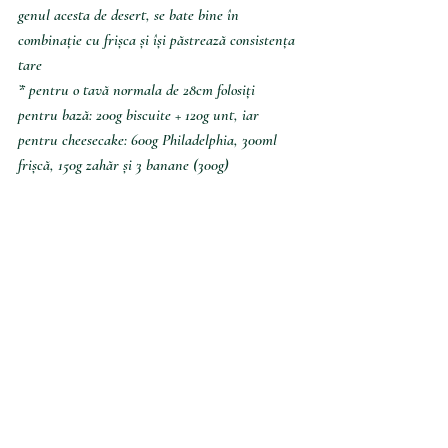
genul acesta de desert, se bate bine în 
combinație cu frișca și își păstrează consistența 
tare
* pentru o tavă normala de 28cm folosiți 
pentru bază: 200g biscuite + 120g unt, iar 
pentru cheesecake: 600g Philadelphia, 300ml 
frișcă, 150g zahăr și 3 banane (300g) 