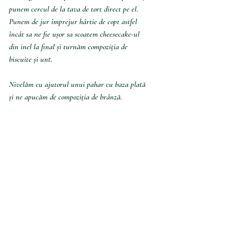
punem cercul de la tava de tort direct pe el. 
Punem de jur împrejur hârtie de copt astfel 
încât sa ne fie ușor sa scoatem cheesecake-ul 
din inel la final și turnăm compoziția de 
biscuite și unt. 
Nivelăm cu ajutorul unui pahar cu baza plată 
și ne apucăm de compoziția de brânză.