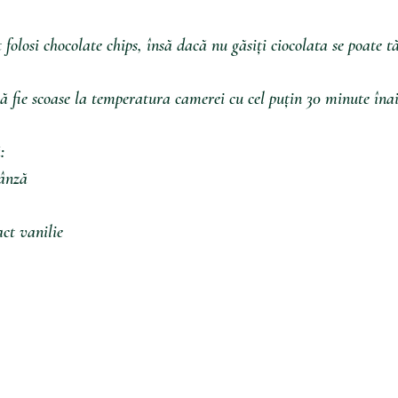
 folosi chocolate chips, însă dacă nu găsiți ciocolata se poate t
să fie scoase la temperatura camerei cu cel puțin 30 minute înai
:
ânză
act vanilie