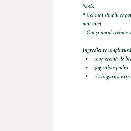
Notă: 
* Cel mai simplu se pot
mai mici.
* Oul și untul trebuie 
Ingrediente umplutură
100g cremă de br
30g zahăr pudră
1/2 linguriță extr