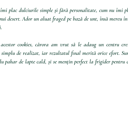
îmi plac dulciurile simple și fără personalitate, cum nu îmi pla
nui desert. Ador un aluat fraged pe bază de unt, însă mereu în
.
 acestor cookies, cărora am vrut să le adaug un centru crem
simplu de realizat, iar rezultatul final merită orice efort. Sun
u pahar de lapte cald, și se mențin perfect la frigider pentru c