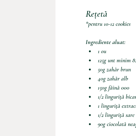
Rețetă
*pentru 10-12 cookies
Ingrediente aluat:
1 ou
125g unt minim 8
50g zahăr brun
40g zahăr alb
150g făină 000
1/2 linguriță bic
1 linguriță extrac
1/2 linguriță sare
90g ciocolată ne