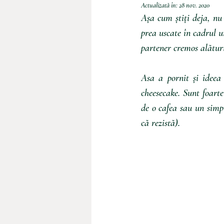
Actualizată în:
28 nov. 2020
Așa cum știți deja, nu 
prea uscate în cadrul u
partener cremos alături
Asa a pornit și ideea
cheesecake. Sunt foarte 
de o cafea sau un simpl
că rezistă).