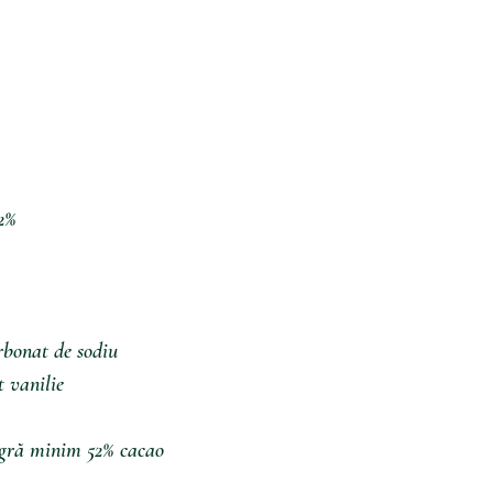
2%
arbonat de sodiu
t vanilie
agră minim 52% cacao 