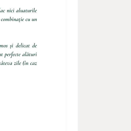
c nici aluaturile 
 combinație cu un 
os și delicat de 
t perfecte alături 
âteva zile (în caz 