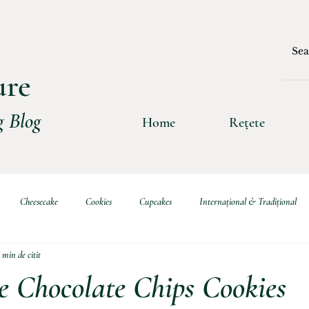
ure
 Blog
Home
Rețete
Cheesecake
Cookies
Cupcakes
Internațional & Tradițional
 min de citit
ritive
Choux & Eclere
Burgers
Sosuri
Rulade
Clătit
e Chocolate Chips Cookies