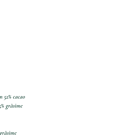
in 52% cacao
,5% grăsime
grăsime