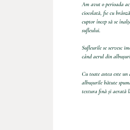
Am avut o perioada acu
ciocolată, fie cu brânz
cuptor încep să se înal
sufleului.
Sufleurile se servesc i
când aerul din albușuri
Cu toate astea este un d
albușurile bătute spumă
textura fină și aerată l