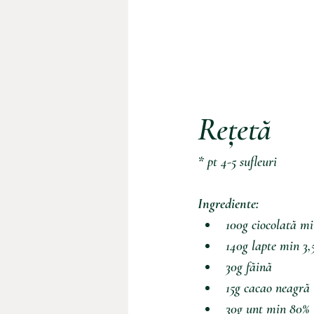
Rețetă
* pt 4-5 sufleuri
Ingrediente:
100g ciocolată m
140g lapte min 3
30g făină
15g cacao neagră
30g unt min 80% 