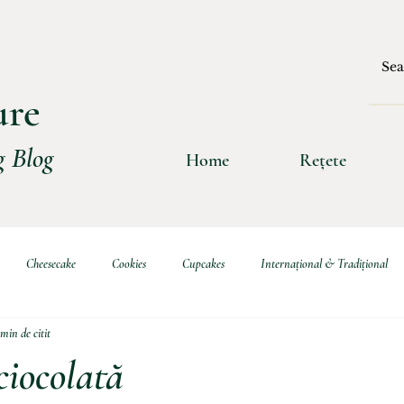
ure
 Blog
Home
Rețete
Cheesecake
Cookies
Cupcakes
Internațional & Tradițional
 min de citit
ritive
Choux & Eclere
Burgers
Sosuri
Rulade
Clătit
ciocolată