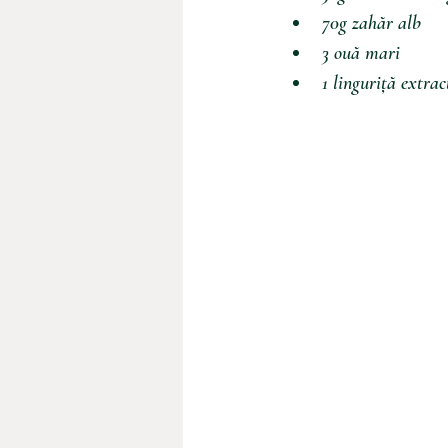
70g zahăr alb
3 ouă mari
1 linguriță extrac