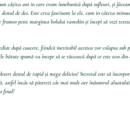
m câțiva ani in care eram înnebunită după sufleuri, și făceam
ă destul de des. Este ceva fascinant la ele, cum in câteva minut
țe frumos peste marginea bolului ramekin și începi să vezi text
mediat după coacere, fiindcă inevitabil acestea vor colapsa sub 
le bătute spumă va începe să se răcească după ce este scos din 
esert destul de rapid și mega delicios! Secretul este să încorpor
, astfel încât să păstrezi cât mai mult aer înăuntrul aluatului
a final!