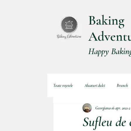
Baking
Advent
Happy Baking
Toate rețetele
Aluaturi dulci
Brunch
Georgiana
16 apr. 2021
2
Tarte
Torturi
Pasta
Ape
Sufleu de 