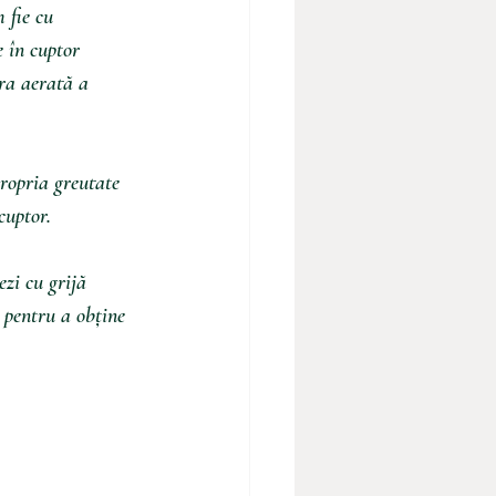
 fie cu 
e în cuptor 
ura aerată a 
propria greutate 
cuptor. 
ezi cu grijă 
 pentru a obține 