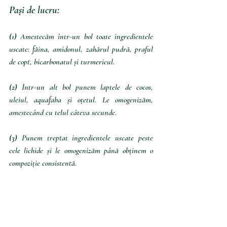
Pași de lucru:
(1) 
Amestecăm într-un bol toate ingredientele 
uscate: făina, amidonul, zahărul pudră, praful 
de copt, bicarbonatul și turmericul.
(2) 
Într-un alt bol punem laptele de cocos, 
uleiul, aquafaba și oțetul. Le omogenizăm, 
amestecând cu telul câteva secunde.
(3) 
Punem treptat ingredientele uscate peste 
cele lichide și le omogenizăm până obținem o 
compoziție consistentă.