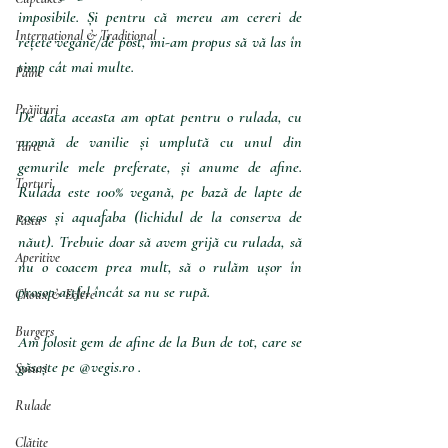
imposibile. Și pentru că mereu am cereri de 
Internațional & Tradițional
rețete vegane/de post, mi-am propus să vă las în 
timp cât mai multe.
Pâine
Prăjituri
De data aceasta am optat pentru o rulada, cu 
aromă de vanilie și umplută cu unul din 
Tarte
gemurile mele preferate, și anume de afine. 
Torturi
Rulada este 100% vegană, pe bază de lapte de 
cocos și aquafaba (lichidul de la conserva de 
Pasta
năut). Trebuie doar să avem grijă cu rulada, să 
Aperitive
nu o coacem prea mult, să o rulăm ușor în 
prosop astfel încât sa nu se rupă.
Choux & Eclere
Burgers
Am folosit gem de afine de la Bun de tot, care se 
găsește pe @vegis.ro .
Sosuri
Rulade
Clătite