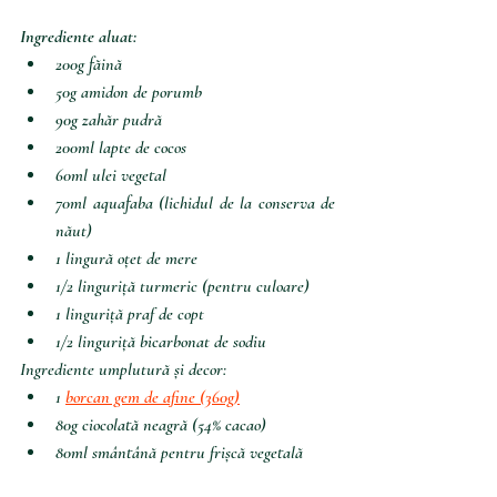
Ingrediente aluat:
200g făină
50g amidon de porumb
90g zahăr pudră
200ml lapte de cocos
60ml ulei vegetal
70ml aquafaba (lichidul de la conserva de 
năut)
1 lingură oțet de mere
1/2 linguriță turmeric (pentru culoare)
1 linguriță praf de copt
1/2 linguriță bicarbonat de sodiu
Ingrediente umplutură și decor:
1 
borcan gem de afine (360g)
80g ciocolată neagră (54% cacao)
80ml smântână pentru frișcă vegetală