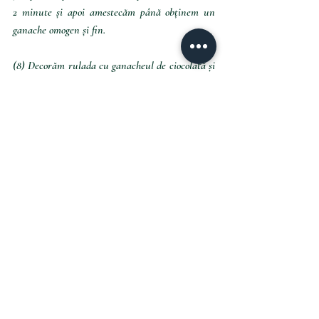
2 minute și apoi amestecăm până obținem un 
ganache omogen și fin.
(8) Decorăm rulada cu ganacheul de ciocolată și 
afine proaspete. Se poate servi imediat.
Happy baking!
Cu drag,
G.