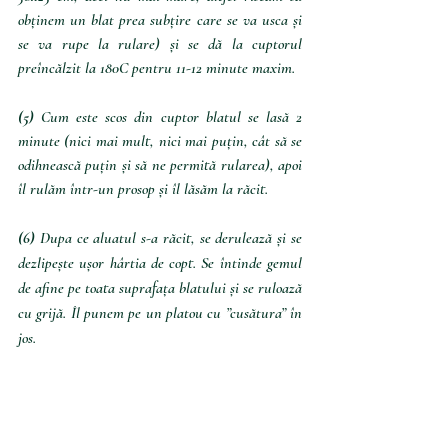
obținem un blat prea subțire care se va usca și 
se va rupe la rulare) și se dă la cuptorul 
preîncălzit la 180C pentru 11-12 minute maxim.
(5) 
Cum este scos din cuptor blatul se lasă 2 
minute (nici mai mult, nici mai puțin, cât să se 
odihnească puțin și să ne permită rularea), apoi 
îl rulăm într-un prosop și îl lăsăm la răcit.
(6)
 Dupa ce aluatul s-a răcit, se derulează și se 
dezlipește ușor hârtia de copt. Se întinde gemul 
de afine pe toata suprafața blatului și se ruloază 
cu grijă. Îl punem pe un platou cu ”cusătura” în 
jos.