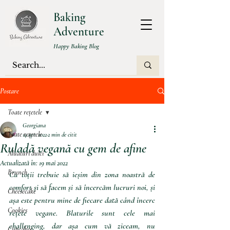
Baking
Adventure
Happy Baking Blog
Postare
Toate rețetele
Georgiana
Toate rețetele
14 apr. 2022
2 min de citit
Ruladă vegană cu gem de afine
Aluaturi dulci
Actualizată în:
19 mai 2022
Brunch
Cu toții trebuie să ieșim din zona noastră de 
comfort și să facem și să încercăm lucruri noi, și 
Cheesecake
așa este pentru mine de fiecare dată când încerc 
Cookies
rețete vegane. Blaturile sunt cele mai 
challenging, dar așa cum vă ziceam, nu 
Cupcakes