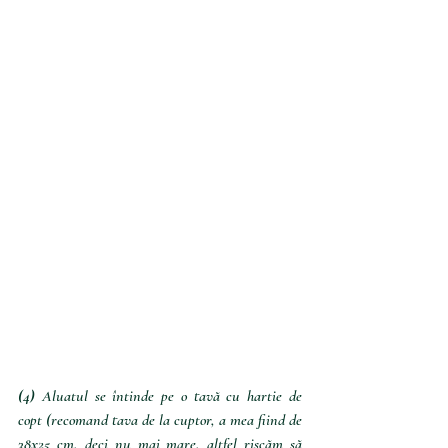
(4)
 Aluatul se întinde pe o tavă cu hartie de 
copt (recomand tava de la cuptor, a mea fiind de 
38x25 cm, deci nu mai mare, altfel riscăm să 