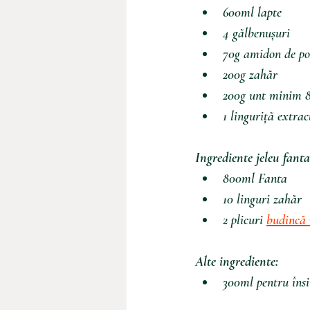
600ml lapte
4 gălbenușuri
70g amidon de p
200g zahăr
200g unt minim 
1 linguriță extrac
Ingrediente jeleu fanta
800ml Fanta
10 linguri zahăr
2 plicuri 
budincă 
Alte ingrediente:
300ml pentru însi