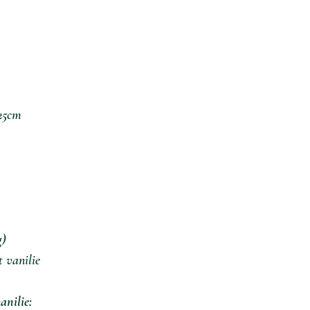
x25cm
g)
t vanilie
anilie: