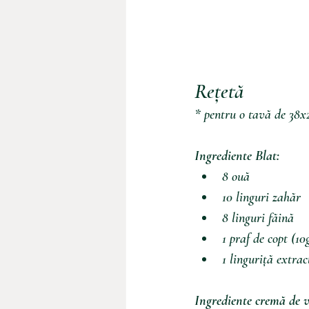
Rețetă
* 
pentru o tavă de 38
Ingrediente Blat:
8 ouă
10 linguri zahăr
8 linguri făină
1 praf de copt (10
1 linguriță extrac
Ingrediente cremă de v