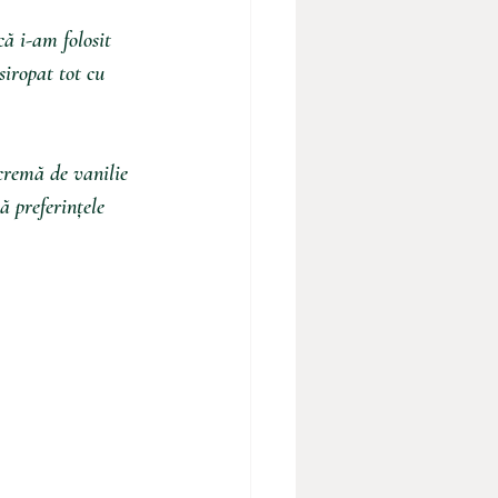
ă i-am folosit 
siropat tot cu 
 cremă de vanilie 
 preferințele 