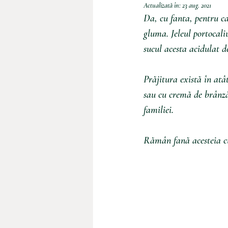
Actualizată în:
23 aug. 2021
Da, cu fanta, pentru ca
gluma. Jeleul portocaliu
sucul acesta acidulat d
Prăjitura există în atâ
sau cu cremă de brânză
familiei.
Rămân fană acesteia cu 