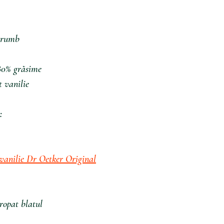
orumb
80% grăsime
t vanilie
:
vanilie Dr Oetker Original
ropat blatul