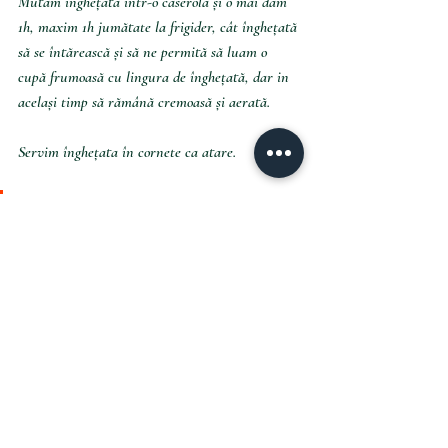
Mutăm înghețata intr-o caserolă și o mai dăm 
1h, maxim 1h jumătate la frigider, cât înghețată 
să se întărească și să ne permită să luam o 
cupă frumoasă cu lingura de înghețată, dar in 
același timp să rămână cremoasă și aerată.
Servim înghețata în cornete ca atare. 
Notă:
* Putem să ținem înghețata și mai mult la 
congelator însă recomand să o scoateți cu cel 
puțin 15 minute înainte sau chiar mai mult, 
astfel încât să se înmoaie puțin și să ne permită 
să formăm cu lingur o cupă pentru cornet.
Happy baking!