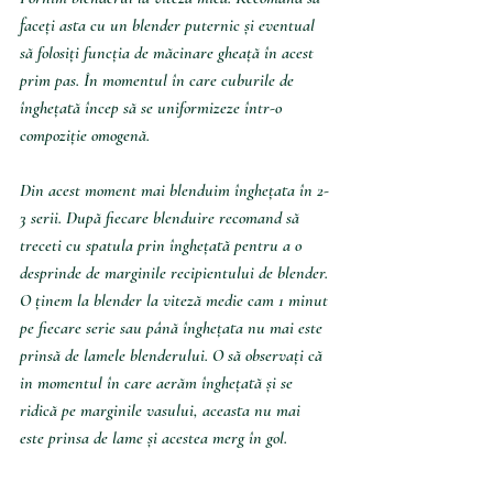
faceți asta cu un blender puternic și eventual 
să folosiți funcția de măcinare gheață în acest 
prim pas. În momentul în care cuburile de 
înghețată încep să se uniformizeze într-o 
compoziție omogenă.
Din acest moment mai blenduim înghețata în 2-
3 serii. După fiecare blenduire recomand să 
treceti cu spatula prin înghețată pentru a o 
desprinde de marginile recipientului de blender. 
O ținem la blender la viteză medie cam 1 minut 
pe fiecare serie sau până înghețata nu mai este 
prinsă de lamele blenderului. O să observați că 
in momentul în care aerăm înghețată și se 
ridică pe marginile vasului, aceasta nu mai 
este prinsa de lame și acestea merg în gol.