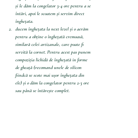
și le dăm la congelator 3-4 ore pentru a se 
întări, apoi le scoatem și servim direct 
înghețata.
ducem înghețata la next level și o aerăm 
pentru a obține o înghețată cremoasă, 
similară celei artizanale, care poate fi 
servită la cornet. Pentru acest pas punem 
compoziția lichidă de înghețată in forme 
de gheață (recomand unele de silicon 
fiindcă se scote mai ușor înghețata din 
ele) și o dăm la congelator pentru 2-3 ore 
sau până se întărește complet.