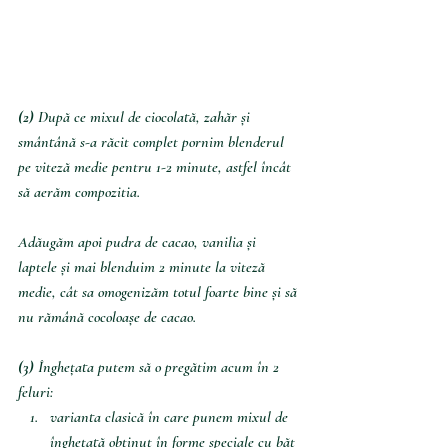
(2) 
După ce mixul de ciocolată, zahăr și 
smântână s-a răcit complet pornim blenderul 
pe viteză medie pentru 1-2 minute, astfel încât 
să aerăm compozitia.
Adăugăm apoi pudra de cacao, vanilia și 
laptele și mai blenduim 2 minute la viteză 
medie, cât sa omogenizăm totul foarte bine și să 
nu rămână cocoloașe de cacao.
(3) 
Înghețata putem să o pregătim acum în 2 
feluri:
varianta clasică în care punem mixul de 
înghețată obținut în forme speciale cu băț 