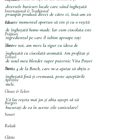
diversele buticuri locale care vând înghețată 
Internațional & Tradițional
proaspăt produsă direct de către ei, însă am zis 
că este momentul oportun să vin și cu o rețetă 
Pâine
de înghețată home-made. Iar cum ciocolata este 
Prăjituri
ingredientul pe care îl iubim aproape toți 
dintre noi, am mers la sigur cu ideea de 
Tarte
înghețată cu ciocolată aromată. Am profitat și 
Torturi
de noul meu blender super puternic Vita Power 
Seria 4 de la Bosch, care m-a ajutat să obțin o 
Pasta
înghețată fină și cremoasă, peste așteptările 
Aperitive
mele.
Choux & Eclere
Vă las rețeta mai jos și abia aștept să vă 
Burgers
bucurați de ea în aceste zile caniculare!
Sosuri
Rulade
Clătite