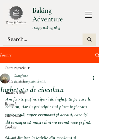
Baking
Adventure
Happy Baking Blog
Postare
Toate rețetele
Georgiana
Toate rețetele
26 iul. 2021
3 min de citit
Inghetata de ciocolata
Aluaturi dulci
Am foarte puține tipuri de înghețată pe care le 
Brunch
consum, dar în principiu îmi place înghețata 
artizanală, super cremoasă și aerată, care îți 
Cheesecake
dă senzația că muști dintr-o cremă rece și fină.
Cookies
M-am limitat la ieșirile din weekend și 
Cupcakes