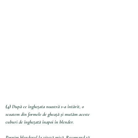
(4) 
După ce înghețata noastră s-a întărit, o 
scoatem din formele de gheață și mutăm aceste 
cuburi de înghețată înapoi în blender.
Pornim blenderul la viteză mică. Recomand să 