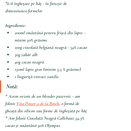
*6-8 înghețate pe băț - în funcție de 
dimensiunea formelor
Ingrediente:
200ml smântână pentru frișcă din lapte - 
minim 30% grăsime
100g ciocolată belgiană neagră - 54% cacao
50g zahăr alb
40g cacao neagră
150ml lapte gras (minim 3,5 % grăsime)
1 linguriță extract vanilie
Notă
:
* Avem nevoie de un blender puternic - am 
folosit 
Vita Power 4 de la Bosch
, o formă de 
gheață din silicon sau forme de înghețată pe băț
* Am folosit Ciocolată Neagră Callebaut 54,5% 
cacao și smântână 30% Olympus