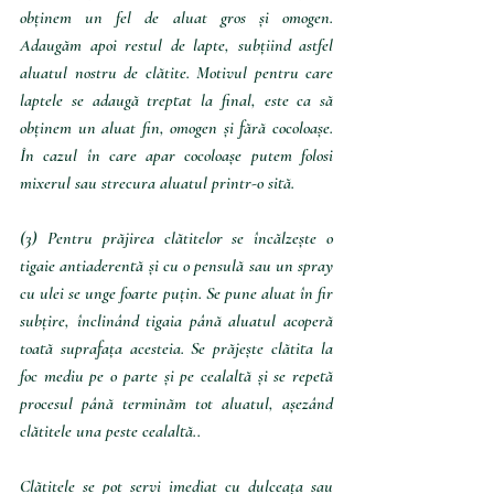
obținem un fel de aluat gros și omogen. 
Adaugăm apoi restul de lapte, subțiind astfel 
aluatul nostru de clătite. Motivul pentru care 
laptele se adaugă treptat la final, este ca să 
obținem un aluat fin, omogen și fără cocoloașe. 
În cazul în care apar cocoloașe putem folosi 
mixerul sau strecura aluatul printr-o sită.
(3) Pentru prăjirea clătitelor se încălzește o 
tigaie antiaderentă și cu o pensulă sau un spray 
cu ulei se unge foarte puțin. Se pune aluat în fir 
subțire, înclinând tigaia până aluatul acoperă 
toată suprafața acesteia. Se prăjește clătita la 
foc mediu pe o parte și pe cealaltă și se repetă 
procesul până terminăm tot aluatul, așezând 
clătitele una peste cealaltă..
Clătitele se pot servi imediat cu dulceața sau 