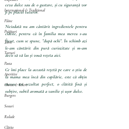
ceva dulce sau de o gustare, și cu siguranță vor 
Internațional & Tradițional
fi pe placul tuturor.
Pâine
Niciodată nu am cântărit ingredientele pentru 
Prăjituri
clătite, pentru că în familia mea mereu s-au 
făcut, cum se spune, ”după ochi”. În schimb azi 
Tarte
le-am căntărit din pură curiozitate și m-am 
Torturi
decis să vă las și vouă rețeta aici.
Pasta
Ce îmi place la această rețetă pe care o știu de 
Aperitive
la mama mea încă din copilărie, este că obțin 
mereu un rezultat perfect, o clătită fină și 
Choux & Eclere
subțire, subtil aromată a vanilie și ușor dulce.
Burgers
Sosuri
Rulade
Clătite