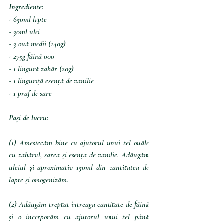
Ingrediente:
- 650ml lapte
- 30ml ulei
- 3 ouă medii (140g)
- 275g făină 000
- 1 lingură zahăr (20g)
- 1 linguriță esență de vanilie
- 1 praf de sare
Pași de lucru:
(1) Amestecăm bine cu ajutorul unui tel ouăle 
cu zahărul, sarea și esența de vanilie. Adăugăm 
uleiul și aproximativ 150ml din cantitatea de 
lapte și omogenizăm. 
(2) Adăugăm treptat întreaga cantitate de făină 
și o incorporăm cu ajutorul unui tel până 