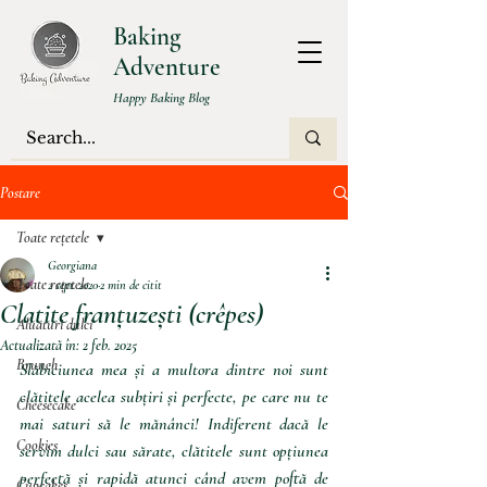
Baking
Adventure
Happy Baking Blog
Postare
Toate rețetele
Georgiana
Toate rețetele
2 sept. 2020
2 min de citit
Clatite franțuzești (crêpes)
Aluaturi dulci
Actualizată în:
2 feb. 2025
Brunch
Slăbiciunea mea și a multora dintre noi sunt 
clătitele acelea subțiri și perfecte, pe care nu te 
Cheesecake
mai saturi să le mănânci! Indiferent dacă le 
Cookies
servim dulci sau sărate, clătitele sunt opțiunea 
perfectă și rapidă atunci când avem poftă de 
Cupcakes