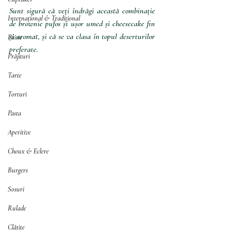
Sunt sigură că veți îndrăgi această combinație 
Internațional & Tradițional
de brownie pufos și ușor umed și cheesecake fin 
și aromat, și că se va clasa în topul deserturilor 
Pâine
preferate. 
Prăjituri
Tarte
Torturi
Pasta
Aperitive
Choux & Eclere
Burgers
Sosuri
Rulade
Clătite