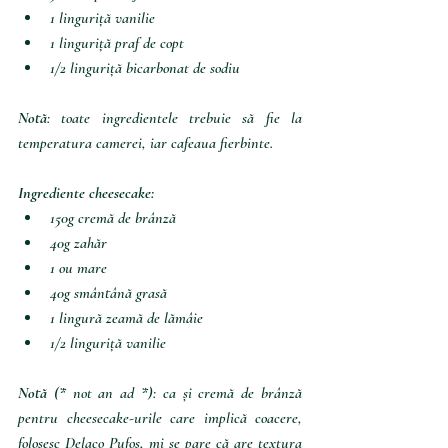
1 linguriță vanilie
1 linguriță praf de copt
1/2 linguriță bicarbonat de sodiu
Notă
: toate ingredientele trebuie să fie la 
temperatura camerei, iar cafeaua fierbinte.
Ingrediente cheesecake:
150g cremă de brânză
40g zahăr
1 ou mare
40g smântână grasă
1 lingură zeamă de lămâie
1/2 linguriță vanilie
Notă 
(* not an ad *): ca și cremă de brânză 
pentru cheesecake-urile care implică coacere, 
folosesc Delaco Pufos, mi se pare că are textura 