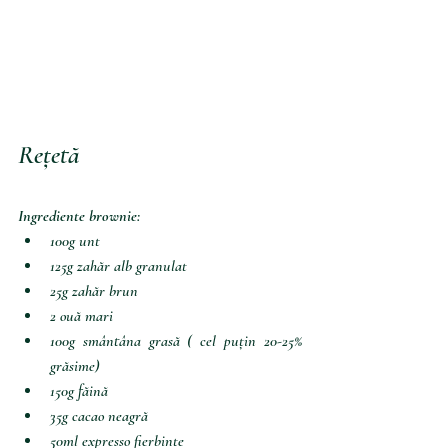
Rețetă
Ingrediente brownie:
100g unt
125g zahăr alb granulat
25g zahăr brun
2 ouă mari
100g smântâna grasă ( cel puțin 20-25% 
grăsime)
150g făină
35g cacao neagră
50ml expresso fierbinte