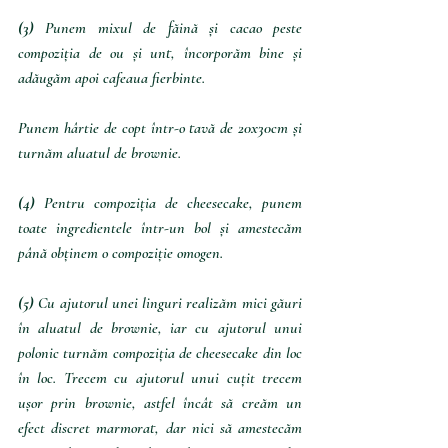
(3) 
Punem mixul de făină și cacao peste 
compoziția de ou și unt, încorporăm bine și 
adăugăm apoi cafeaua fierbinte. 
Punem hârtie de copt într-o tavă de 20x30cm și 
turnăm aluatul de brownie.
(4)
 Pentru compoziția de cheesecake, punem 
toate ingredientele într-un bol și amestecăm 
până obținem o compoziție omogen.
(5)
 Cu ajutorul unei linguri realizăm mici găuri 
în aluatul de brownie, iar cu ajutorul unui 
polonic turnăm compoziția de cheesecake din loc 
în loc. Trecem cu ajutorul unui cuțit trecem 
ușor prin brownie, astfel încât să creăm un 
efect discret marmorat, dar nici să amestecăm 