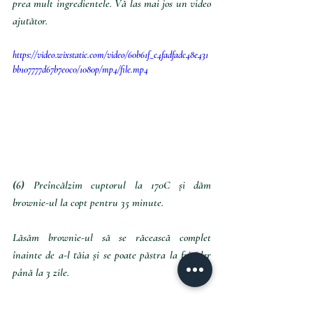
prea mult ingredientele. Vă las mai jos un video 
ajutător.
https://video.wixstatic.com/video/60b61f_c4fadfadc48e431
bb107777d67b7e0c0/1080p/mp4/file.mp4
(6) 
Preîncălzim cuptorul la 170C și dăm 
brownie-ul la copt pentru 35 minute.
Lăsăm brownie-ul să se răcească complet 
înainte de a-l tăia și se poate păstra la frigider 
până la 3 zile.
Happy baking!