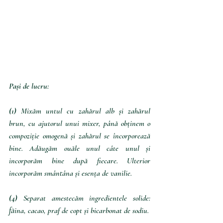
Pași de lucru:
(1) 
Mixăm untul cu zahărul alb și zahărul 
brun, cu ajutorul unui mixer, până obținem o 
compoziție omogenă și zahărul se încorporează 
bine. Adăugăm ouăle unul câte unul și 
incorporăm bine după fiecare. Ulterior 
incorporăm smântâna și esența de vanilie.
(4) 
Separat amestecăm ingredientele solide: 
făina, cacao, praf de copt și bicarbonat de sodiu. 