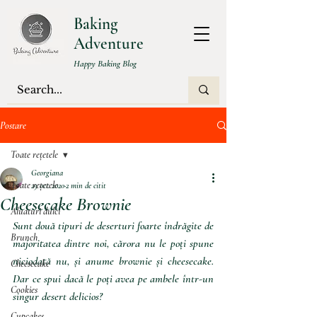
Baking
Adventure
Happy Baking Blog
Postare
Toate rețetele
Georgiana
Toate rețetele
29 oct. 2020
2 min de citit
Cheesecake Brownie
Aluaturi dulci
Sunt două tipuri de deserturi foarte îndrăgite de 
Brunch
majoritatea dintre noi, cărora nu le poți spune 
niciodată nu, și anume brownie și cheesecake. 
Cheesecake
Dar ce spui dacă le poți avea pe ambele într-un 
Cookies
singur desert delicios? 
Cupcakes