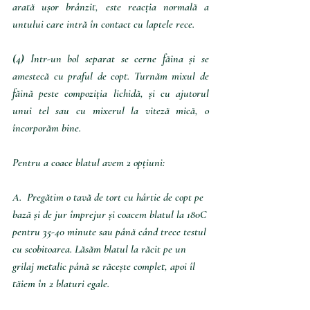
arată ușor brânzit, este reacția normală a 
untului care intră în contact cu laptele rece.
(4)
 Într-un bol separat se cerne făina și se 
amestecă cu praful de copt. Turnăm mixul de 
făină peste compoziția lichidă, și cu ajutorul 
unui tel sau cu mixerul la viteză mică, o 
încorporăm bine. 
Pentru a coace blatul avem 2 opțiuni:
A.  Pregătim o tavă de tort cu hârtie de copt pe 
bază și de jur împrejur și coacem blatul la 180C 
pentru 35-40 minute sau până când trece testul 
cu scobitoarea. Lăsăm blatul la răcit pe un 
grilaj metalic până se răcește complet, apoi îl 
tăiem în 2 blaturi egale. 