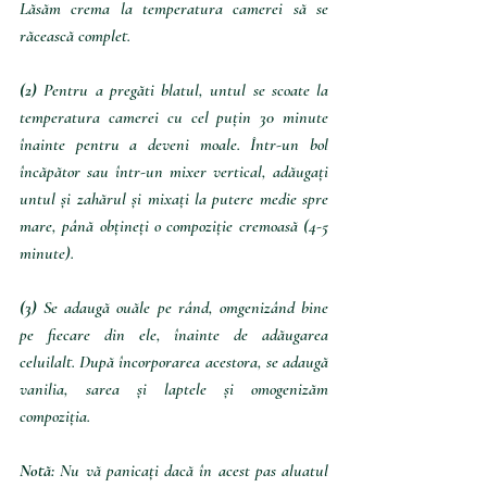
Lăsăm crema la temperatura camerei să se 
răcească complet.
(2) 
Pentru a pregăti blatul, untul se scoate la 
temperatura camerei cu cel puțin 30 minute 
înainte pentru a deveni moale. Într-un bol 
încăpător sau într-un mixer vertical, adăugați 
untul și zahărul și mixați la putere medie spre 
mare, până obțineți o compoziție cremoasă (4-5 
minute).
(3)
 Se adaugă ouăle pe rând, omgenizând bine 
pe fiecare din ele, înainte de adăugarea 
celuilalt. După încorporarea acestora, se adaugă 
vanilia, sarea și laptele și omogenizăm 
compoziția. 
Notă: 
Nu vă panicați dacă în acest pas aluatul 