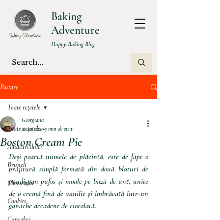
Baking
Adventure
Happy Baking Blog
Postare
Toate rețetele
Georgiana
Toate rețetele
15 oct. 2020
3 min de citit
Boston Cream Pie
Aluaturi dulci
Deși poartă numele de plăcintă, este de fapt o 
Brunch
prăjitură simplă formată din două blaturi de 
pandișpan pufos și moale pe bază de unt, unite 
Cheesecake
de o cremă fină de vanilie și îmbrăcată într-un 
Cookies
ganache decadent de ciocolată.
Cupcakes