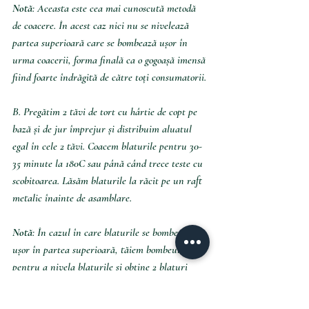
Notă
: Aceasta este cea mai cunoscută metodă 
de coacere. În acest caz nici nu se nivelează 
partea superioară care se bombează ușor în 
urma coacerii, forma finală ca o gogoașă imensă 
fiind foarte îndrăgită de către toți consumatorii.
B. Pregătim 2 tăvi de tort cu hârtie de copt pe 
bază și de jur împrejur și distribuim aluatul 
egal în cele 2 tăvi. Coacem blaturile pentru 30-
35 minute la 180C sau până când trece teste cu 
scobitoarea. Lăsăm blaturile la răcit pe un raft 
metalic înainte de asamblare.
Notă
: În cazul în care blaturile se bombează 
ușor în partea superioară, tăiem bombeul 
pentru a nivela blaturile și obține 2 blaturi 
perfect drepte. Avem astfel și o mică gustare 
până prăjitura este gata de servire.