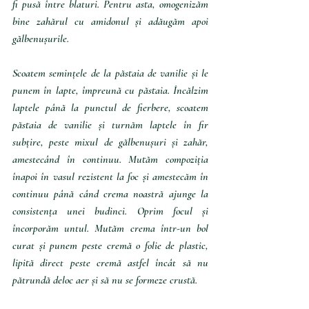
fi pusă între blaturi. Pentru asta, omogenizăm 
bine zahărul cu amidonul și adăugăm apoi 
gălbenușurile. 
Scoatem semințele de la păstaia de vanilie și le 
punem în lapte, împreună cu păstaia. Încălzim 
laptele până la punctul de fierbere, scoatem 
păstaia de vanilie și turnăm laptele în fir 
subțire, peste mixul de gălbenușuri și zahăr, 
amestecând în continuu. Mutăm compoziția 
înapoi în vasul rezistent la foc și amestecăm în 
continuu până când crema noastră ajunge la 
consistența unei budinci. Oprim focul și 
încorporăm untul. Mutăm crema într-un bol 
curat și punem peste cremă o folie de plastic, 
lipită direct peste cremă astfel încât să nu 
pătrundă deloc aer și să nu se formeze crustă.