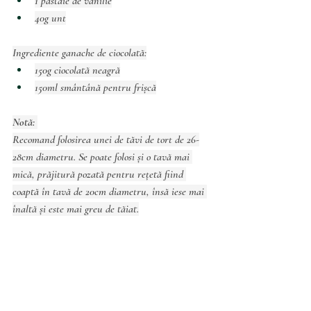
1 păstaie de vanilie
40g unt
Ingrediente ganache de ciocolată:
150g ciocolată neagră
150ml smântână pentru frișcă
Notă: 
Recomand folosirea unei de tăvi de tort de 26-
28cm diametru. Se poate folosi și o tavă mai 
mică, prăjitură pozată pentru rețetă fiind 
coaptă în tavă de 20cm diametru, însă iese mai 
înaltă și este mai greu de tăiat.