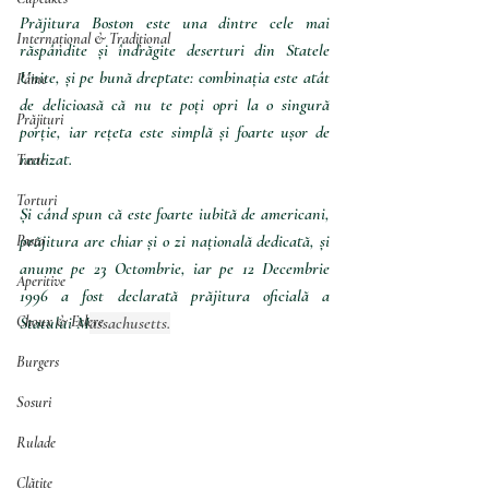
Prăjitura Boston este una dintre cele mai 
Internațional & Tradițional
răspândite și îndrăgite deserturi din Statele 
Unite, și pe bună dreptate: combinația este atât 
Pâine
de delicioasă că nu te poți opri la o singură 
Prăjituri
porție, iar rețeta este simplă și foarte ușor de 
realizat.
Tarte
Torturi
Și când spun că este foarte iubită de americani, 
prăjitura are chiar și o zi națională dedicată, și 
Pasta
anume pe 23 Octombrie, iar pe 12 Decembrie 
Aperitive
1996 a fost declarată prăjitura oficială a 
Choux & Eclere
Statului M
assachusetts.
Burgers
Sosuri
Rulade
Clătite