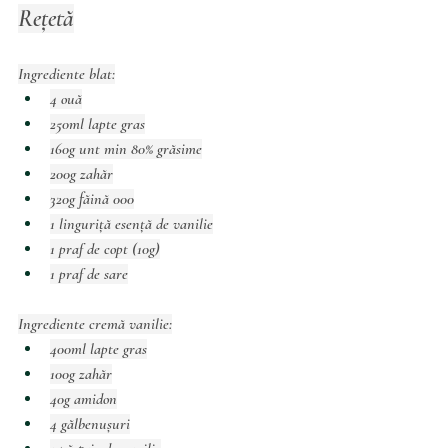
Rețetă
Ingrediente blat:
4 ouă
250ml lapte gras
160g unt min 80% grăsime
200g zahăr
320g făină 000
1 linguriță esență de vanilie
1 praf de copt (10g)
1 praf de sare
Ingrediente cremă vanilie:
400ml lapte gras
100g zahăr
40g amidon
4 gălbenușuri