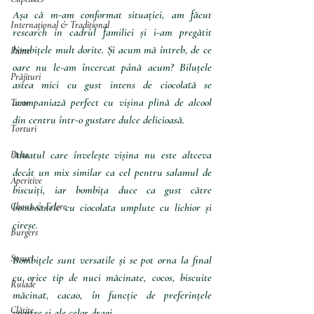
Așa că m-am conformat situației, am făcut 
Internațional & Tradițional
research în cadrul familiei și i-am pregătit 
bombițele mult dorite. Și acum mă întreb, de ce 
Pâine
oare nu le-am încercat până acum? Biluțele 
Prăjituri
astea mici cu gust intens de ciocolată se 
acompaniază perfect cu vișina plină de alcool 
Tarte
din centru într-o gustare dulce delicioasă. 
Torturi
Aluatul care învelește vișina nu este altceva 
Pasta
decât un mix similar ca cel pentru salamul de 
Aperitive
biscuiți, iar bombița duce ca gust către 
Choux & Eclere
bomboanele cu ciocolata umplute cu lichior și 
cireșe.
Burgers
Sosuri
Bombițele sunt versatile și se pot orna la final 
cu orice tip de nuci măcinate, cocos, biscuite 
Rulade
măcinat, cacao, în funcție de preferințele 
Clătite
voastre și ale celor dragi.