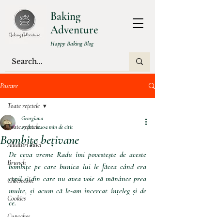
Baking
Adventure
Happy Baking Blog
Postare
Toate rețetele
Georgiana
Toate rețetele
29 dec. 2020
2 min de citit
Bombițe bețivane
Aluaturi dulci
De ceva vreme Radu îmi povestește de aceste 
Brunch
bombițe pe care bunica lui le făcea când era 
copil și din care nu avea voie să mănânce prea 
Cheesecake
multe, și acum că le-am încercat înțeleg și de 
Cookies
ce. 
Cupcakes