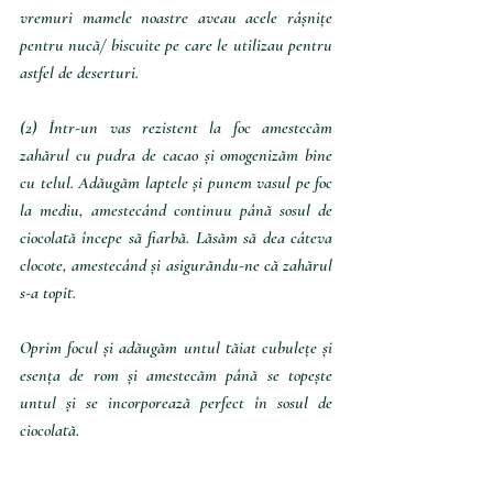
vremuri mamele noastre aveau acele râșnițe 
pentru nucă/ biscuite pe care le utilizau pentru 
astfel de deserturi.
(2) Într-un vas rezistent la foc amestecăm 
zahărul cu pudra de cacao și omogenizăm bine 
cu telul. Adăugăm laptele și punem vasul pe foc 
la mediu, amestecând continuu până sosul de 
ciocolată începe să fiarbă. Lăsăm să dea câteva 
clocote, amestecând și asigurăndu-ne că zahărul 
s-a topit.
Oprim focul și adăugăm untul tăiat cubulețe și 
esența de rom și amestecăm până se topește 
untul și se incorporează perfect în sosul de 
ciocolată. 