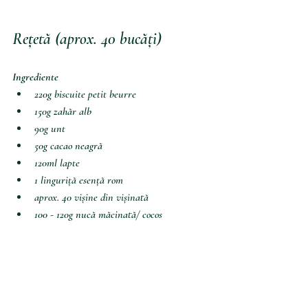
Rețetă (aprox. 40 bucăți)
Ingrediente
220g biscuite petit beurre
150g zahăr alb
90g unt 
50g cacao neagră
120ml lapte
1 linguriță esență rom
aprox. 40 vișine din vișinată
100 - 120g nucă măcinată/ cocos