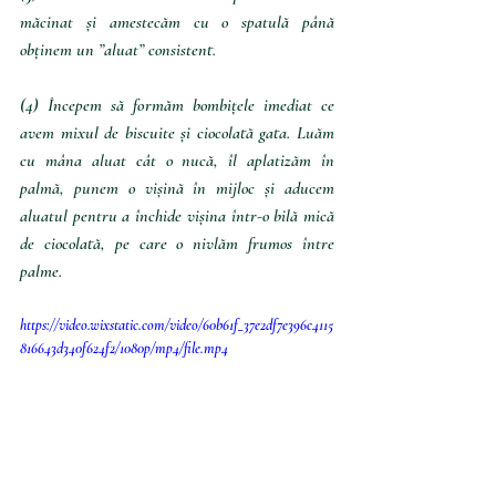
măcinat și amestecăm cu o spatulă până 
obținem un ”aluat” consistent.
(4) Începem să formăm bombițele imediat ce 
avem mixul de biscuite și ciocolată gata. Luăm 
cu mâna aluat cât o nucă, îl aplatizăm în 
palmă, punem o vișină în mijloc și aducem 
aluatul pentru a închide vișina într-o bilă mică 
de ciocolată, pe care o nivlăm frumos între 
palme.
https://video.wixstatic.com/video/60b61f_37e2df7e396c4115
816643d340f624f2/1080p/mp4/file.mp4