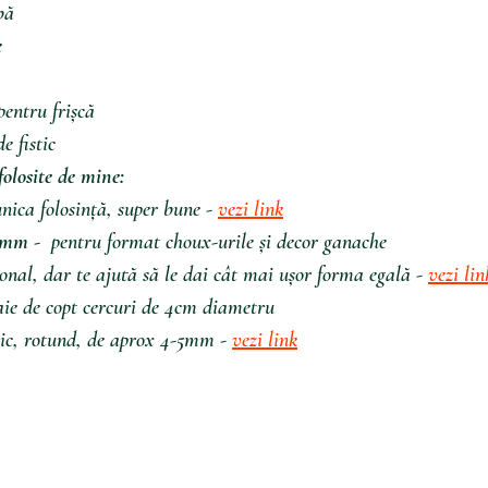
bă
e
entru frișcă
e fistic
folosite de mine:
unica folosință, super bune - 
vezi link
0mm -
  pentru format choux-urile și decor ganache
ional, dar te ajută să le dai cât mai ușor forma egală - 
vezi lin
aie de copt cercuri de 4cm diametru
ic, rotund, de aprox 4-5mm - 
vezi link