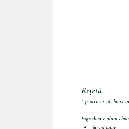
Rețetă 
* pentru 14-16 choux-u
Ingrediente aluat chou
60 ml lapte