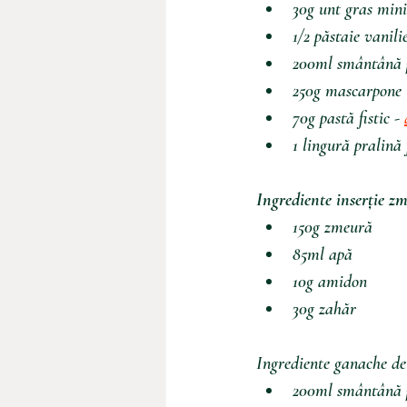
30g
unt
gras
min
1/2
păstaie
vanili
200ml
smântână
250g
mascarpone
70g
pastă
fistic
-
1 lingură pralină 
Ingrediente inserție z
150g zmeură
85ml apă
10g amidon
30g zahăr
Ingrediente ganache de
200ml smântână p