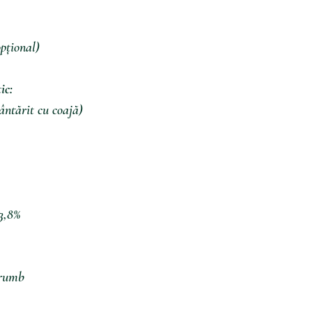
pțional)
ic:
cântărit cu coajă)
3,8%
rumb