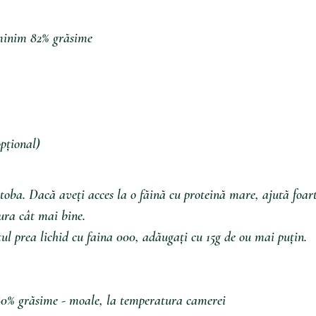
minim 82% grăsime
pțional)
toba. Dacă aveți acces la o făină cu proteină mare, ajută foar
tura cât mai bine.  
ul prea lichid cu faina 000, adăugați cu 15g de ou mai puțin.
0% grăsime - moale, la temperatura camerei