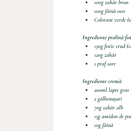
100g zahăr brun
100g făină 000
Colorant verde (o
Ingrediente pralină fist
150g fistic crud (
120g zahăr
1 praf sare
Ingrediente cremă:
200ml
lapte
gras
2
gălbenușuri
70g
zahăr
alb
15g
amidon
de
po
10g
făină