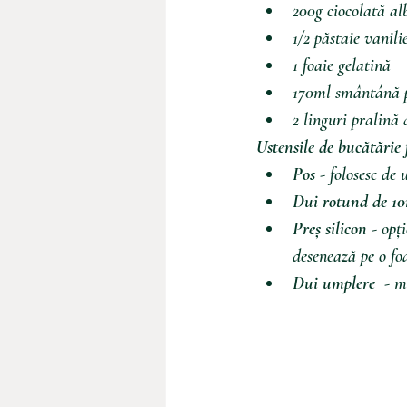
200g ciocolată al
1/2 păstaie vanili
1 foaie gelatină
170ml smântână p
2 linguri pralină d
Ustensile de bucătărie 
Pos
 - folosesc de 
Dui rotund de 1
Preș silicon
 - opț
desenează pe o fo
Dui umplere 
 - m