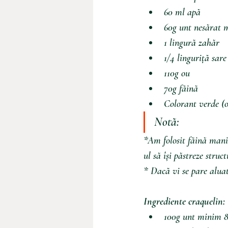
60 ml apă
60g unt nesărat 
1 lingură zahăr
1/4 linguriță sare
110g ou
70g făină
Colorant verde (o
Notă:
*Am folosit făină mani
ul să își păstreze struc
* Dacă vi se pare aluat
Ingrediente craquelin:
100g unt minim 8