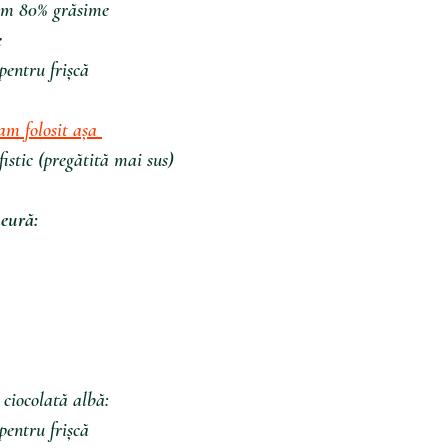
im
80%
grăsime
e
pentru
frișcă
am folosit așa 
fistic (pregătită mai sus)
meură:
 ciocolată albă:
entru frișcă